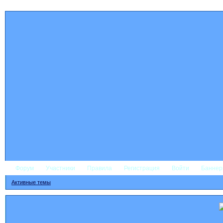
Форум
Участники
Правила
Регистрация
Войти
Банне
Активные темы