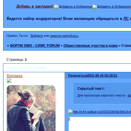
Добавь в закладки!
Ведется набор модераторов! Всем желающим обращаться в
ЛС
Привет, Гость!
Войдите
или
зарегистрируйтесь
.
»
ФОРУМ SIMS - СИМС FORUM
»
Общественные участки и дома
»
Строи
Страница:
1
Строительство. Разное.
Волошка
Поделиться
2011-06-16 02:18:51
Скрытый текст:
Для просмотра скрытого текста -
в
0