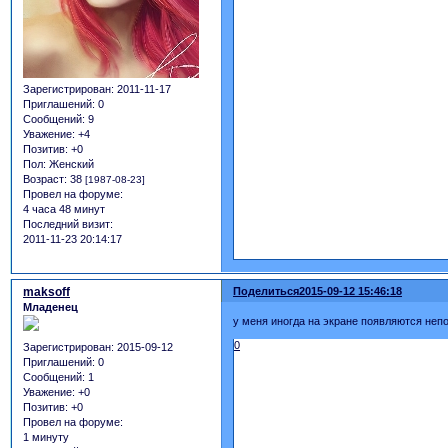
Зарегистрирован
: 2011-11-17
Приглашений:
0
Сообщений:
9
Уважение:
+4
Позитив:
+0
Пол:
Женский
Возраст:
38
[1987-08-23]
Провел на форуме:
4 часа 48 минут
Последний визит:
2011-11-23 20:14:17
maksoff
Поделиться
2015-09-12 15:46:18
Младенец
у меня иногда на экране появляются неп
0
Зарегистрирован
: 2015-09-12
Приглашений:
0
Сообщений:
1
Уважение:
+0
Позитив:
+0
Провел на форуме:
1 минуту