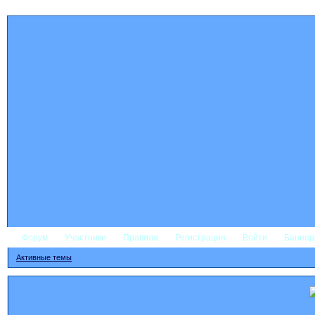
Форум
Участники
Правила
Регистрация
Войти
Банне
Активные темы