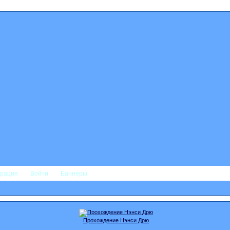
трация
Войти
Баннеры
Прохождение Нэнси Дрю