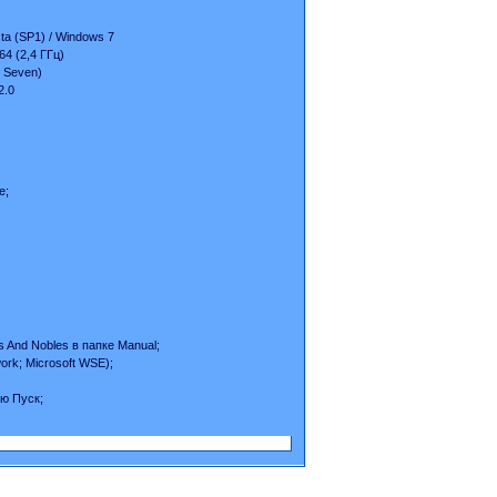
ta (SP1) / Windows 7
64 (2,4 ГГц)
/ Seven)
2.0
е;
s And Nobles в папке Manual;
ork; Microsoft WSE);
ню Пуск;