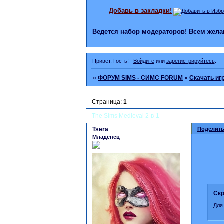
Добавь в закладки!
Ведется набор модераторов! Всем же
Привет, Гость!
Войдите
или
зарегистрируйтесь
.
»
ФОРУМ SIMS - СИМС FORUM
»
Скачать иг
Страница:
1
The Sims Medieval 2-в-1
Tsera
Поделить
Младенец
Скр
Для