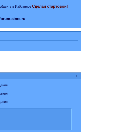
Сделай стартовой!
orum-sims.ru
1