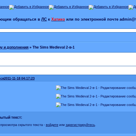
лающим обращаться в
ЛС
к
Хатико
или по электронной почте admin@f
ру и дополнения
»
The Sims Medieval 2-в-1
ся
2011-11-18 04:17:23
ытый текст:
 просмотра скрытого текста -
войдите
или
зарегистрируйтесь
.