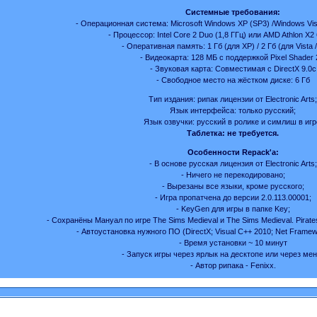
Системные требования:
- Операционная система: Microsoft Windows XP (SP3) /Windows Vis
- Процессор: Intel Core 2 Duo (1,8 ГГц) или AMD Athlon X2 
- Оперативная память: 1 Гб (для XP) / 2 Гб (для Vista 
- Видеокарта: 128 МБ с поддержкой Pixel Shader 
- Звуковая карта: Совместимая с DirectX 9.0c
- Свободное место на жёстком диске: 6 Гб
Тип издания: рипак лицензии от Electronic Arts;
Язык интерфейса: только русский;
Язык озвучки: русский в ролике и симлиш в игр
Таблетка: не требуется.
Особенности Repack'a:
- В основе русская лицензия от Electronic Arts;
- Ничего не перекодировано;
- Вырезаны все языки, кроме русского;
- Игра пропатчена до версии 2.0.113.00001;
- KeyGen для игры в папке Key;
- Сохранёны Мануал по игре The Sims Medieval и The Sims Medieval. Pirate
- Автоустановка нужного ПО (DirectX; Visual C++ 2010; Net Framew
- Время установки ~ 10 минут
- Запуск игры через ярлык на десктопе или через ме
- Автор рипака - Fenixx.