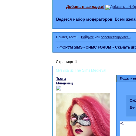
Добавь в закладки!
Ведется набор модераторов! Всем же
Привет, Гость!
Войдите
или
зарегистрируйтесь
.
»
ФОРУМ SIMS - СИМС FORUM
»
Скачать иг
Страница:
1
Музыка из The Sims Medieval
Tsera
Поделить
Младенец
Скр
Для
+1