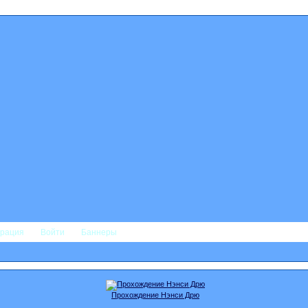
трация
Войти
Баннеры
Прохождение Нэнси Дрю