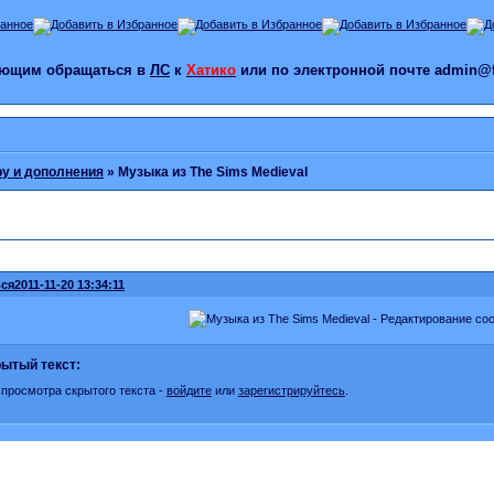
лающим обращаться в
ЛС
к
Хатико
или по электронной почте admin@f
ру и дополнения
»
Музыка из The Sims Medieval
ся
2011-11-20 13:34:11
ытый текст:
 просмотра скрытого текста -
войдите
или
зарегистрируйтесь
.