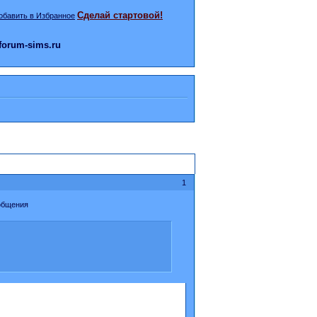
Сделай стартовой!
orum-sims.ru
1