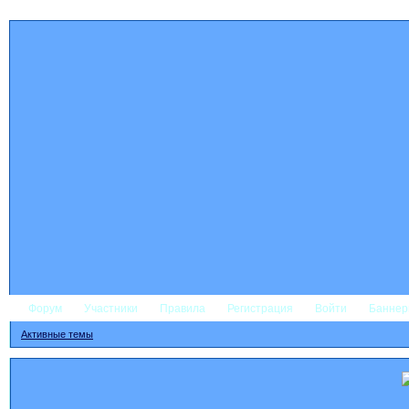
Форум
Участники
Правила
Регистрация
Войти
Банне
Активные темы