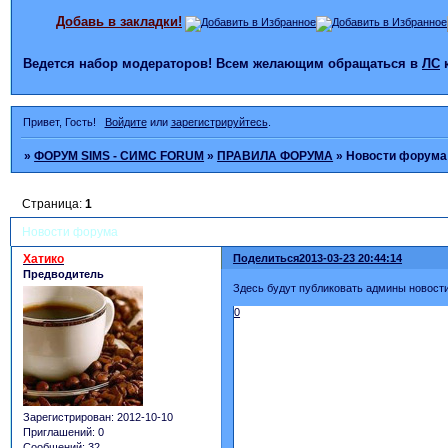
Добавь в закладки!
Ведется набор модераторов! Всем желающим обращаться в
ЛС
Привет, Гость!
Войдите
или
зарегистрируйтесь
.
»
ФОРУМ SIMS - СИМС FORUM
»
ПРАВИЛА ФОРУМА
»
Новости форума
Страница:
1
Новости форума
Хатико
Поделиться
2013-03-23 20:44:14
Предводитель
Здесь будут публиковать админы новост
0
Зарегистрирован
: 2012-10-10
Приглашений:
0
Сообщений:
32