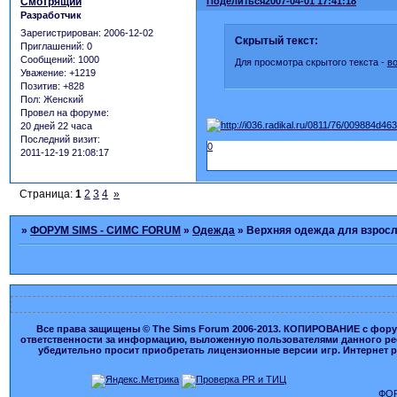
Смотрящий
Поделиться
2007-04-01 17:41:18
Разработчик
Зарегистрирован
: 2006-12-02
Скрытый текст:
Приглашений:
0
Сообщений:
1000
Для просмотра скрытого текста -
в
Уважение:
+1219
Позитив:
+828
Пол:
Женский
Провел на форуме:
20 дней 22 часа
Последний визит:
0
2011-12-19 21:08:17
Страница:
1
2
3
4
»
»
ФОРУМ SIMS - СИМС FORUM
»
Одежда
»
Верхняя одежда для взрос
Все права защищены © The Sims Forum 2006-2013. КОПИРОВАНИЕ с форума
ответственности за информацию, выложенную пользователями данного ресу
убедительно просит приобретать лицензионные версии игр. Интернет рес
ФОР