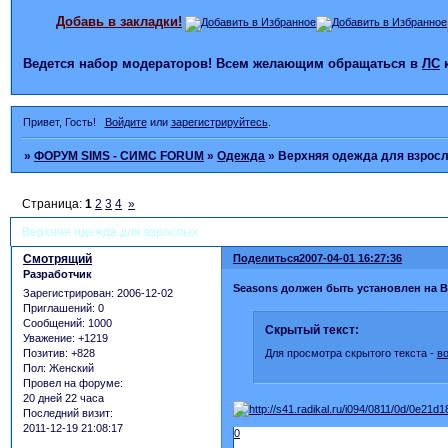
Добавь в закладки!
Ведется набор модераторов! Всем желающим обращаться в
ЛС
Привет, Гость!
Войдите
или
зарегистрируйтесь
.
»
ФОРУМ SIMS - СИМС FORUM
»
Одежда
»
Верхняя одежда для взрос
Страница:
1
2
3
4
»
Верхняя одежда для взрослых
Смотрящий
Поделиться
2007-04-01 16:27:36
Разработчик
Seasons должен быть установлен на 
Зарегистрирован
: 2006-12-02
Приглашений:
0
Сообщений:
1000
Скрытый текст:
Уважение:
+1219
Для просмотра скрытого текста -
в
Позитив:
+828
Пол:
Женский
Провел на форуме:
20 дней 22 часа
Последний визит:
2011-12-19 21:08:17
0