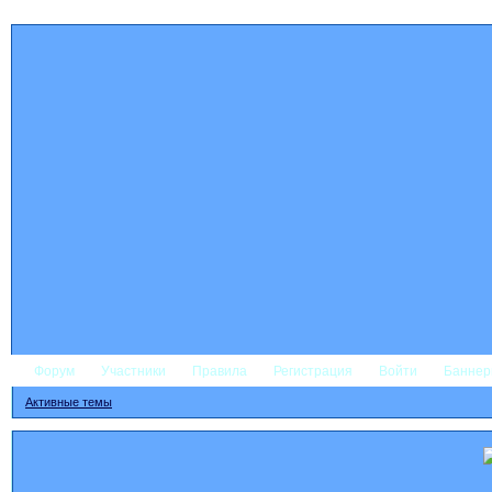
Форум
Участники
Правила
Регистрация
Войти
Банне
Активные темы