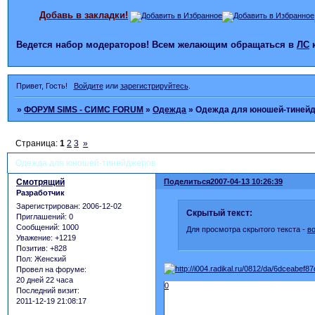
Добавь в закладки!
Ведется набор модераторов! Всем желающим обращаться в
ЛС
Привет, Гость!
Войдите
или
зарегистрируйтесь
.
»
ФОРУМ SIMS - СИМС FORUM
»
Одежда
»
Одежда для юношей-тиней
Страница:
1
2
3
»
Одежда для юношей-тинейджеров
Смотрящий
Поделиться
2007-04-13 10:26:39
Разработчик
Зарегистрирован
: 2006-12-02
Скрытый текст:
Приглашений:
0
Сообщений:
1000
Для просмотра скрытого текста -
в
Уважение:
+1219
Позитив:
+828
Пол:
Женский
Провел на форуме:
20 дней 22 часа
0
Последний визит:
2011-12-19 21:08:17