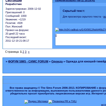
Смотрящий
Поделиться
2007-08-11 15:29:41
Разработчик
Зарегистрирован
: 2006-12-02
Скрытый текст:
Приглашений:
0
Сообщений:
1000
Для просмотра скрытого текста -
в
Уважение:
+1219
Позитив:
+828
Пол:
Женский
Провел на форуме:
20 дней 22 часа
0
Последний визит:
2011-12-19 21:08:17
Страница:
1
2
3
»
»
ФОРУМ SIMS - СИМС FORUM
»
Одежда
»
Одежда для юношей-тиней
Все права защищены © The Sims Forum 2006-2013. КОПИРОВАНИЕ с форума
ответственности за информацию, выложенную пользователями данного ресу
убедительно просит приобретать лицензионные версии игр. Интернет рес
ФОР