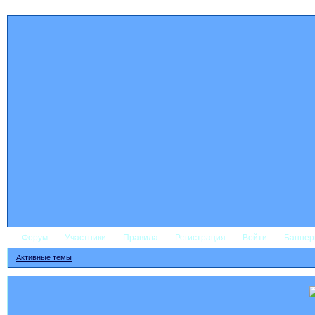
Форум
Участники
Правила
Регистрация
Войти
Банне
Активные темы