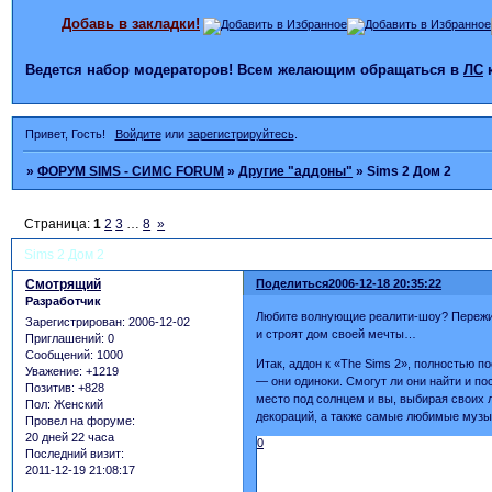
Добавь в закладки!
Ведется набор модераторов! Всем желающим обращаться в
ЛС
Привет, Гость!
Войдите
или
зарегистрируйтесь
.
»
ФОРУМ SIMS - СИМС FORUM
»
Другие "аддоны"
»
Sims 2 Дом 2
Страница:
1
2
3
…
8
»
Sims 2 Дом 2
Смотрящий
Поделиться
2006-12-18 20:35:22
Разработчик
Любите волнующие реалити-шоу? Пережив
Зарегистрирован
: 2006-12-02
и строят дом своей мечты…
Приглашений:
0
Сообщений:
1000
Итак, аддон к «The Sims 2», полностью 
Уважение:
+1219
— они одиноки. Смогут ли они найти и по
Позитив:
+828
место под солнцем и вы, выбирая своих 
Пол:
Женский
декораций, а также самые любимые музы
Провел на форуме:
20 дней 22 часа
0
Последний визит:
2011-12-19 21:08:17