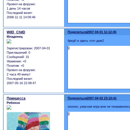
Провел на форуме:
1 день 14 часов
Последний визит:
2008-11-11 14:09:46
WilD_ChilD
Поделиться
2007-04-01 11:12:45
Младенец
бред!! и здесь этот дом2
0
Зарегистрирован
: 2007-04-01
Приглашений:
0
Сообщений:
15
Уважение:
+0
Позитив:
+0
Провел на форуме:
2 часа 49 минут
Последний визит:
2007-05-16 22:08:47
Принцесса
Поделиться
2007-04-02 23:10:41
Ребенок
оооооо, ужасная игра мне не понравилось,
0