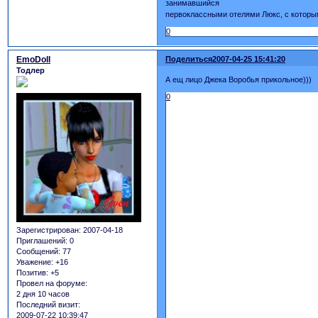
занимавшийся
первоклассными отелями Люкс, с которы
0
EmoDoll
Поделиться
2007-04-25 15:41:20
Тодлер
А ещ лицо Джека Воробья прикольное)))
0
Зарегистрирован
: 2007-04-18
Приглашений:
0
Сообщений:
77
Уважение:
+16
Позитив:
+5
Провел на форуме:
2 дня 10 часов
Последний визит:
2009-07-22 10:39:47