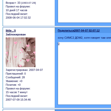
Возраст:
33
[1993-07-28]
Провел на форуме:
10 дней 17 часов
Последний визит:
2008-06-04 17:02:32
little...))
Поделиться
2007-04-07 02:07:12
Заблокирован
хочу СИМС2 ДОМ2, хотя говорят там опя
0
Зарегистрирован
: 2007-04-07
Приглашений:
0
Сообщений:
28
Уважение:
+0
Позитив:
+0
Провел на форуме:
15 часов 7 минут
Последний визит:
2007-07-09 15:34:46