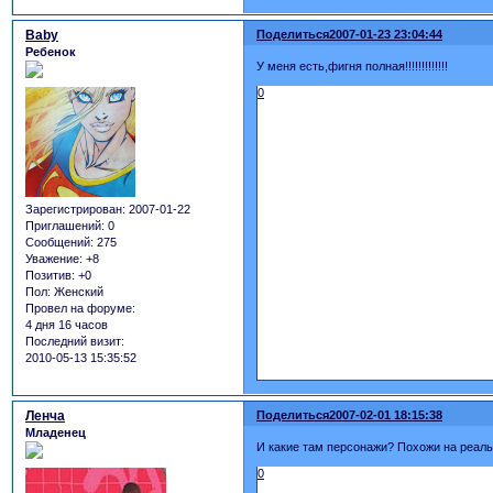
Baby
Поделиться
2007-01-23 23:04:44
Ребенок
У меня есть,фигня полная!!!!!!!!!!!!!
0
Зарегистрирован
: 2007-01-22
Приглашений:
0
Сообщений:
275
Уважение:
+8
Позитив:
+0
Пол:
Женский
Провел на форуме:
4 дня 16 часов
Последний визит:
2010-05-13 15:35:52
Ленча
Поделиться
2007-02-01 18:15:38
Младенец
И какие там персонажи? Похожи на реал
0