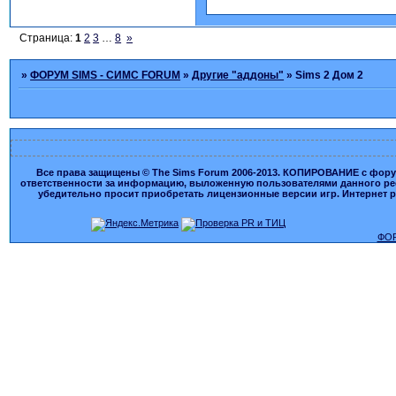
Страница:
1
2
3
…
8
»
»
ФОРУМ SIMS - СИМС FORUM
»
Другие "аддоны"
»
Sims 2 Дом 2
Все права защищены © The Sims Forum 2006-2013. КОПИРОВАНИЕ с форума
ответственности за информацию, выложенную пользователями данного ресу
убедительно просит приобретать лицензионные версии игр. Интернет рес
ФОР