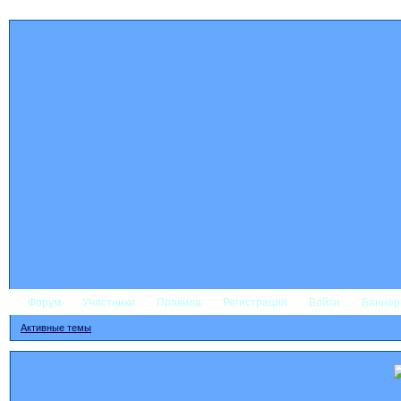
Форум
Участники
Правила
Регистрация
Войти
Банне
Активные темы