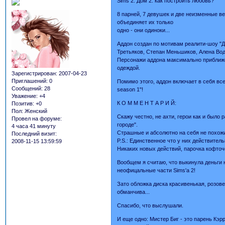
Sims 2: Дом 2: как построить любовь?
8 парней, 7 девушек и две неизменные в
объединяет их только
одно - они одиноки...
Аддон создан по мотивам реалити-шоу "Д
Третьяков, Степан Меньшиков, Алена Вод
Персонажи аддона максимально приближен
одеждой.
Зарегистрирован
: 2007-04-23
Приглашений:
0
Помимо этого, аддон включает в себя все л
Сообщений:
28
season 1"!
Уважение:
+4
К О М М Е Н Т А Р И Й:
Позитив:
+0
Пол:
Женский
Скажу честно, не ахти, герои как и было
Провел на форуме:
городе".
4 часа 41 минуту
Страшные и абсолютно на себя не похож
Последний визит:
P.S.: Единственное что у них действител
2008-11-15 13:59:59
Никаких новых действий, парочка кофточ
Вообщем я считаю, что выкинула деньги
неофицальные части Sims'a 2!
Зато обложка диска красивенькая, розове
обманчива...
Спасибо, что выслушали.
И еще одно: Мистер Биг - это парень Кэр