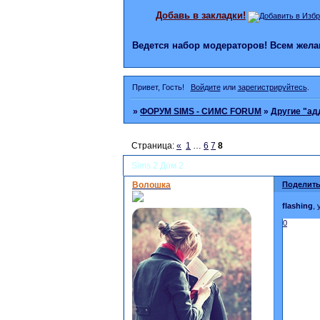
Добавь в закладки!
Ведется набор модераторов! Всем же
Привет, Гость!
Войдите
или
зарегистрируйтесь
.
»
ФОРУМ SIMS - СИМС FORUM
»
Другие "а
Страница:
«
1
…
6
7
8
Sims 2 Дом 2
Волошка
Поделить
flashing
,
0