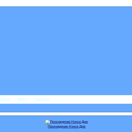
трация
Войти
Баннеры
Прохождение Нэнси Дрю