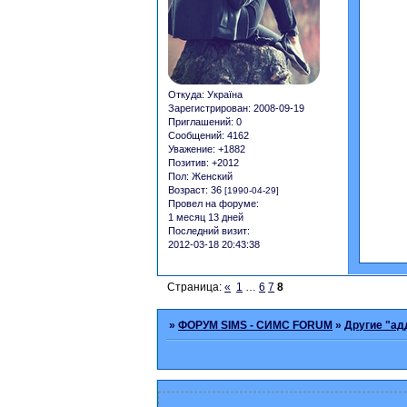
Откуда:
Україна
Зарегистрирован
: 2008-09-19
Приглашений:
0
Сообщений:
4162
Уважение:
+1882
Позитив:
+2012
Пол:
Женский
Возраст:
36
[1990-04-29]
Провел на форуме:
1 месяц 13 дней
Последний визит:
2012-03-18 20:43:38
Страница:
«
1
…
6
7
8
»
ФОРУМ SIMS - СИМС FORUM
»
Другие "а