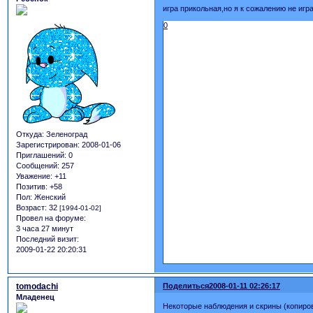
игра прикольная,но я к сожалению не игра
0
Откуда:
Зеленоград
Зарегистрирован
: 2008-01-06
Приглашений:
0
Сообщений:
257
Уважение:
+11
Позитив:
+58
Пол:
Женский
Возраст:
32
[1994-01-02]
Провел на форуме:
3 часа 27 минут
Последний визит:
2009-01-22 20:20:31
tomodachi
Поделиться
2008-01-11 02:26:17
Младенец
Некоторые наблюдения и скрины (копиро