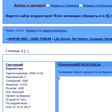
Добавь в закладки!
Ведется набор модераторов! Всем желающим обращаться в
ЛС
Привет, Гость!
Войдите
или
зарегистрируйтесь
.
»
ФОРУМ SIMS - СИМС FORUM
»
Life Stories, Pet Stories, Castaway Stori
Страница:
1
2
»
Скриншоты Pet Stories
Смотрящий
Поделиться
2007-05-24 23:41:24
Разработчик
Очередная партия скриншотов из будуше
Зарегистрирован
: 2006-12-02
Приглашений:
0
0
Сообщений:
1000
Уважение:
+1219
Позитив:
+828
Пол:
Женский
Провел на форуме:
20 дней 22 часа
Последний визит:
2011-12-19 21:08:17