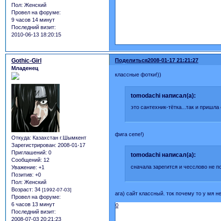
Пол:
Женский
Провел на форуме:
9 часов 14 минут
Последний визит:
2010-06-13 18:20:15
Gothic-Girl
Поделиться
2008-01-17 21:21:27
Младенец
классные фотки!))
tomodachi написал(а):
это сантехник-тётка...так и пришла
фига сепе!)
Откуда:
Казахстан г.Шымкент
Зарегистрирован
: 2008-01-17
Приглашений:
0
tomodachi написал(а):
Сообщений:
12
сначала зарегится и чесслово не п
Уважение:
+1
Позитив:
+0
Пол:
Женский
Возраст:
34
[1992-07-03]
ага) сайт классный. ток почему то у мя н
Провел на форуме:
6 часов 13 минут
0
Последний визит:
2008-07-03 20:21:23