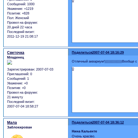
0
Сообщений:
1000
Уважение:
+1219
Позитив:
+828
Пол:
Женский
Провел на форуме:
20 дней 22 часа
Последний визит:
2011-12-19 21:08:17
Светочка
Поделиться
2007-07-04 18:16:29
Младенец
Отличный аквариум!))))))))))))))Вообще с
0
Зарегистрирован
: 2007-07-03
Приглашений:
0
Сообщений:
1
Уважение:
+0
Позитив:
+0
Провел на форуме:
21 минуту
Последний визит:
2007-07-04 18:58:27
Мала
Поделиться
2007-07-04 18:36:12
Заблокирован
Нина Кальенте
Очень красіво.