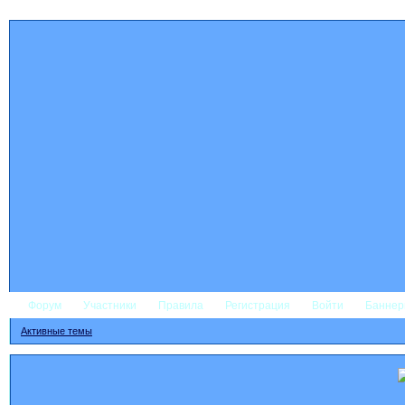
Форум
Участники
Правила
Регистрация
Войти
Банне
Активные темы