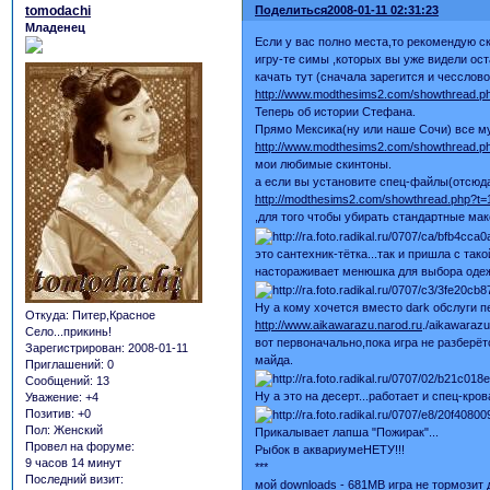
tomodachi
Поделиться
2008-01-11 02:31:23
Младенец
Если у вас полно места,то рекомендую ск
игру-те симы ,которых вы уже видели ос
качать тут (сначала зарегится и чесслов
http://www.modthesims2.com/showthread.p
Теперь об истории Стефана.
Прямо Мексика(ну или наше Сочи) все м
http://www.modthesims2.com/showthread.p
мои любимые скинтоны.
а если вы установите спец-файлы(отсюд
http://modthesims2.com/showthread.php?t
,для того чтобы убирать стандартные мак
это сантехник-тётка...так и пришла с так
настораживает менюшка для выбора одежд
Ну а кому хочется вместо dark обслуги п
Откуда:
Питер,Красное
http://www.aikawarazu.narod.ru
./aikawarazu.
Село...прикинь!
вот первоначально,пока игра не разберёт
Зарегистрирован
: 2008-01-11
майда.
Приглашений:
0
Сообщений:
13
Ну а это на десерт...работает и спец-кро
Уважение:
+4
Позитив:
+0
Пол:
Женский
Прикалывает лапша "Пожирак"...
Провел на форуме:
Рыбок в аквариумеНЕТУ!!!
9 часов 14 минут
***
Последний визит:
мой downloads - 681MB игра не тормозит 