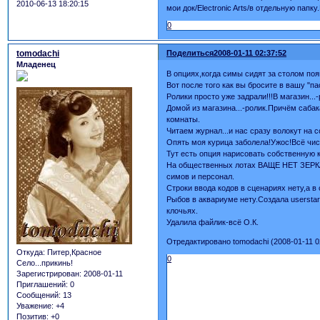
2010-06-13 18:20:15
мои док/Electronic Arts/в отдельную пап
0
tomodachi
Поделиться
2008-01-11 02:37:52
Младенец
В опциях,когда симы сидят за столом по
Вот после того как вы бросите в вашу "
Ролики просто уже задрали!!!В магазин...
Домой из магазина...-ролик.Причём сабак
комнаты.
Читаем журнал...и нас сразу волокут на с
Опять моя курица заболела!Ужос!Всё чист
Тут есть опция нарисовать собственную 
На общественных лотах ВАЩЕ НЕТ ЗЕРКАЛ!
симов и персонал.
Строки ввода кодов в сценариях нету,а в
Рыбов в аквариуме нету.Создала userstart
клочьях.
Удалила файлик-всё О.К.
Отредактировано tomodachi (2008-01-11 0
Откуда:
Питер,Красное
0
Село...прикинь!
Зарегистрирован
: 2008-01-11
Приглашений:
0
Сообщений:
13
Уважение:
+4
Позитив:
+0