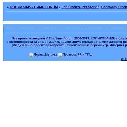
»
ФОРУМ SIMS - СИМС FORUM
»
Life Stories, Pet Stories, Castaway Stori
Все права защищены © The Sims Forum 2006-2013. КОПИРОВАНИЕ с форума
ответственности за информацию, выложенную пользователями данного ресу
убедительно просит приобретать лицензионные версии игр. Интернет рес
ФОР