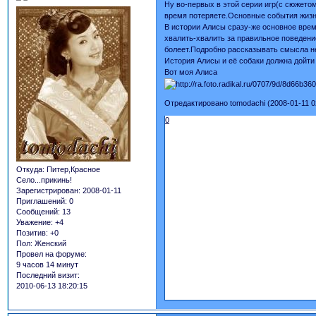
Ну во-первых в этой серии игр(с сюжето
время потеряете.Основные события жизни
В истории Алисы сразу-же основное время
хвалить-хвалить за правильное поведени
болеет.Подробно рассказывать смысла не
История Алисы и её собаки должна дойти 
Вот моя Алиса
Отредактировано tomodachi (2008-01-11 0
0
Откуда:
Питер,Красное
Село...прикинь!
Зарегистрирован
: 2008-01-11
Приглашений:
0
Сообщений:
13
Уважение:
+4
Позитив:
+0
Пол:
Женский
Провел на форуме:
9 часов 14 минут
Последний визит:
2010-06-13 18:20:15