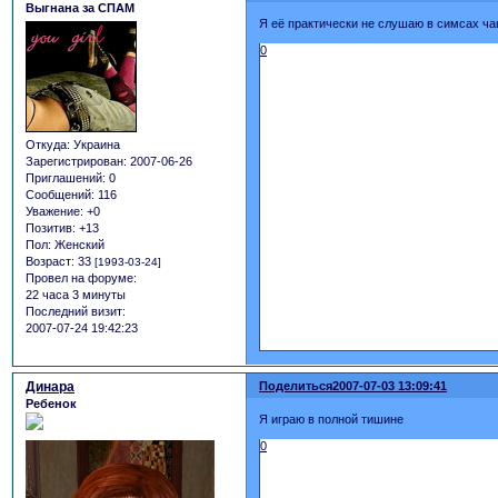
Выгнана за СПАМ
Я её практически не слушаю в симсах ч
0
Откуда:
Украина
Зарегистрирован
: 2007-06-26
Приглашений:
0
Сообщений:
116
Уважение:
+0
Позитив:
+13
Пол:
Женский
Возраст:
33
[1993-03-24]
Провел на форуме:
22 часа 3 минуты
Последний визит:
2007-07-24 19:42:23
Динара
Поделиться
2007-07-03 13:09:41
Ребенок
Я играю в полной тишине
0