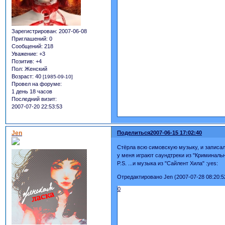
Зарегистрирован
: 2007-06-08
Приглашений:
0
Сообщений:
218
Уважение:
+3
Позитив:
+4
Пол:
Женский
Возраст:
40
[1985-09-10]
Провел на форуме:
1 день 18 часов
Последний визит:
2007-07-20 22:53:53
Jen
Поделиться
2007-06-15 17:02:40
Стёрла всю симовскую музыку, и записала
у меня играют саундтреки из "Криминальн
P.S. ...и музыка из "Сайлент Хила" :yes:
Отредактировано Jen (2007-07-28 08:20:5
0