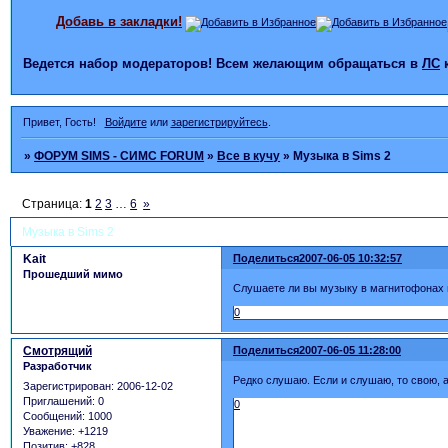
Добавь в закладки!
Ведется набор модераторов! Всем желающим обращаться в
ЛС
Привет, Гость!
Войдите
или
зарегистрируйтесь
.
»
ФОРУМ SIMS - СИМС FORUM
»
Все в кучу
»
Музыка в Sims 2
Страница:
1
2
3
…
6
»
Музыка в Sims 2
Kait
Поделиться
2007-06-05 10:32:57
Прошедший мимо
Слушаете ли вы музыку в магнитофонах в 
0
Смотрящий
Поделиться
2007-06-05 11:28:00
Разработчик
Редко слушаю. Если и слушаю, то свою, а
Зарегистрирован
: 2006-12-02
Приглашений:
0
0
Сообщений:
1000
Уважение:
+1219
Позитив:
+828