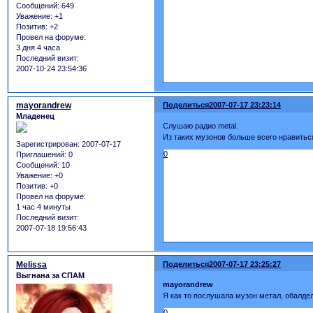
Сообщений:
649
Уважение:
+1
Позитив:
+2
Провел на форуме:
3 дня 4 часа
Последний визит:
2007-10-24 23:54:36
mayorandrew
Поделиться
2007-07-17 23:23:14
Младенец
Слушаю радио metal.
Из таких музонов больше всего нравиться
Зарегистрирован
: 2007-07-17
0
Приглашений:
0
Сообщений:
10
Уважение:
+0
Позитив:
+0
Провел на форуме:
1 час 4 минуты
Последний визит:
2007-07-18 19:56:43
Melissa
Поделиться
2007-07-17 23:25:27
Выгнана за СПАМ
mayorandrew
Я как то послушала музон метал, обалдела
0