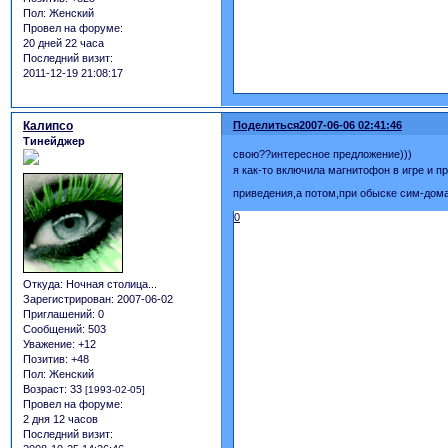
Пол:
Женский
Провел на форуме:
20 дней 22 часа
Последний визит:
2011-12-19 21:08:17
Калипсо
Поделиться
2007-06-06 02:41:46
Тинейджер
свою??интересное предложение)))
я как-то включила магнитофон в игре и пр
приведения,а потом,при обыске сим-дом
0
Откуда:
Ночная столица...
Зарегистрирован
: 2007-06-02
Приглашений:
0
Сообщений:
503
Уважение:
+12
Позитив:
+48
Пол:
Женский
Возраст:
33
[1993-02-05]
Провел на форуме:
2 дня 12 часов
Последний визит: