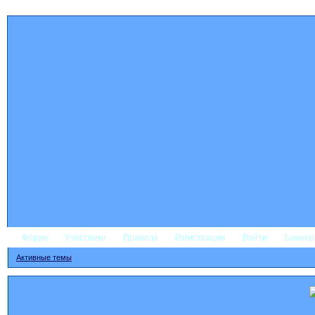
Форум
Участники
Правила
Регистрация
Войти
Банне
Активные темы