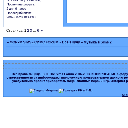
[1993-12-31]
Провел на форуме:
2 дня 6 часов
Последний визит:
2007-08-28 18:41:08
Страница:
1
2
3
…
6
»
»
ФОРУМ SIMS - СИМС FORUM
»
Все в кучу
»
Музыка в Sims 2
Все права защищены © The Sims Forum 2006-2013. КОПИРОВАНИЕ с форума
ответственности за информацию, выложенную пользователями данного ресу
убедительно просит приобретать лицензионные версии игр. Интернет рес
ФОР