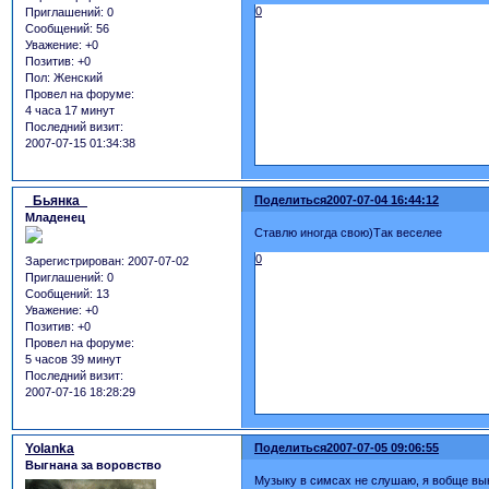
0
Приглашений:
0
Сообщений:
56
Уважение:
+0
Позитив:
+0
Пол:
Женский
Провел на форуме:
4 часа 17 минут
Последний визит:
2007-07-15 01:34:38
_Бьянка_
Поделиться
2007-07-04 16:44:12
Младенец
Ставлю иногда свою)Так веселее
0
Зарегистрирован
: 2007-07-02
Приглашений:
0
Сообщений:
13
Уважение:
+0
Позитив:
+0
Провел на форуме:
5 часов 39 минут
Последний визит:
2007-07-16 18:28:29
Yolanka
Поделиться
2007-07-05 09:06:55
Выгнана за воровство
Музыку в симсах не слушаю, я вобще вык