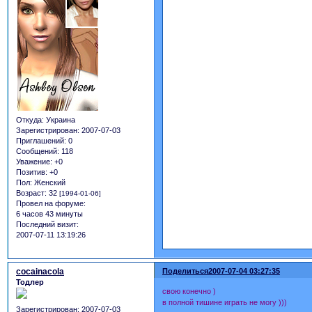
Откуда:
Украина
Зарегистрирован
: 2007-07-03
Приглашений:
0
Сообщений:
118
Уважение:
+0
Позитив:
+0
Пол:
Женский
Возраст:
32
[1994-01-06]
Провел на форуме:
6 часов 43 минуты
Последний визит:
2007-07-11 13:19:26
cocainacola
Поделиться
2007-07-04 03:27:35
Тодлер
свою конечно )
в полной тишине играть не могу )))
Зарегистрирован
: 2007-07-03