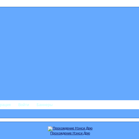
трация
Войти
Баннеры
Прохождение Нэнси Дрю