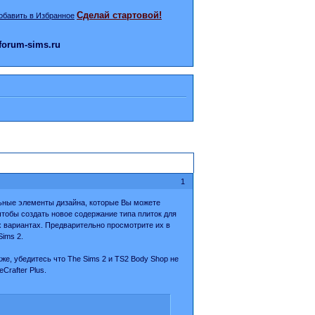
Сделай стартовой!
orum-sims.ru
1
ьные элементы дизайна, которые Вы можете
чтобы создать новое содержание типа плиток для
х вариантах. Предварительно просмотрите их в
Sims 2.
же, убедитесь что The Sims 2 и TS2 Body Shop не
rafter Plus.