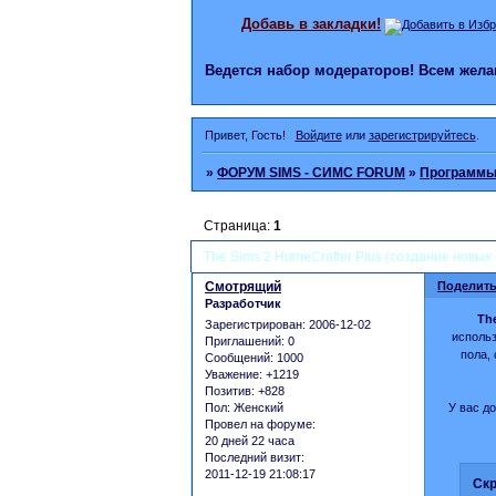
Добавь в закладки!
Ведется набор модераторов! Всем же
Привет, Гость!
Войдите
или
зарегистрируйтесь
.
»
ФОРУМ SIMS - СИМС FORUM
»
Программ
Страница:
1
The Sims 2 HomeCrafter Plus (создание новых
Смотрящий
Поделить
Разработчик
The
Зарегистрирован
: 2006-12-02
использ
Приглашений:
0
пола,
Сообщений:
1000
Уважение:
+1219
Позитив:
+828
У вас до
Пол:
Женский
Провел на форуме:
20 дней 22 часа
Последний визит:
2011-12-19 21:08:17
Скр