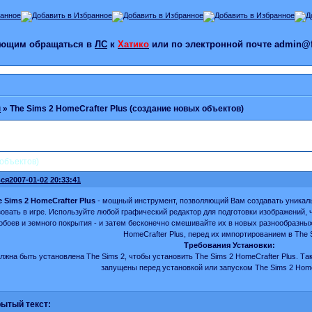
лающим обращаться в
ЛС
к
Хатико
или по электронной почте admin@f
ы
»
The Sims 2 HomeCrafter Plus (создание новых объектов)
 объектов)
ся
2007-01-02 20:33:41
 Sims 2 HomeCrafter Plus
- мощный инструмент, позволяющий Вам создавать уникал
овать в игре. Используйте любой графический редактор для подготовки изображений, 
 обоев и земного покрытия - и затем бесконечно смешивайте их в новых разнообразны
HomeCrafter Plus, перед их импортированием в The 
Требования Установки:
лжна быть установлена The Sims 2, чтобы установить The Sims 2 HomeCrafter Plus. Так
запущены перед установкой или запуском The Sims 2 HomeC
ытый текст: