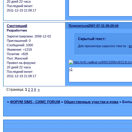
20 дней 22 часа
Последний визит:
2011-12-19 21:08:17
Смотрящий
Поделиться
2007-07-31 09:29:44
Разработчик
Зарегистрирован
: 2006-12-02
Скрытый текст:
Приглашений:
0
Сообщений:
1000
Для просмотра скрытого текста -
в
Уважение:
+1219
Позитив:
+828
Пол:
Женский
Провел на форуме:
20 дней 22 часа
+1
Последний визит:
2011-12-19 21:08:17
Страница:
1
2
3
4
»
»
ФОРУМ SIMS - СИМС FORUM
»
Общественные участки и дома
»
Больш