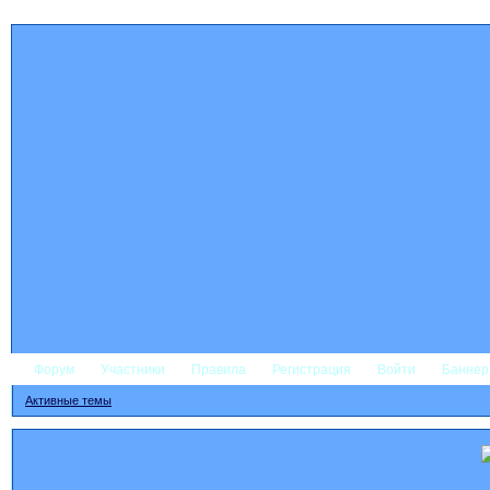
Форум
Участники
Правила
Регистрация
Войти
Банне
Активные темы