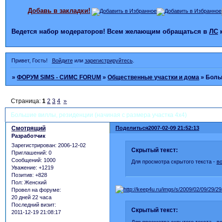
Добавь в закладки!
Ведется набор модераторов! Всем желающим обращаться в
ЛС
Привет, Гость!
Войдите
или
зарегистрируйтесь
.
»
ФОРУМ SIMS - СИМС FORUM
»
Общественные участки и дома
»
Больш
Страница:
1
2
3
4
»
Большие виллы, резиденции (начиная с размера участка 4х4)
Смотрящий
Поделиться
2007-02-09 21:52:13
Разработчик
Зарегистрирован
: 2006-12-02
Скрытый текст:
Приглашений:
0
Сообщений:
1000
Для просмотра скрытого текста -
в
Уважение:
+1219
Позитив:
+828
Пол:
Женский
Провел на форуме:
20 дней 22 часа
Последний визит:
Скрытый текст:
2011-12-19 21:08:17
Для просмотра скрытого текста -
в