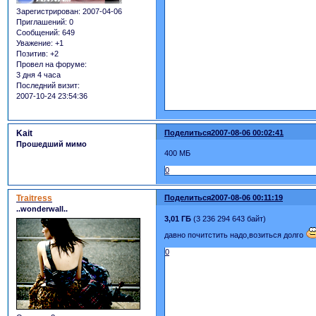
Зарегистрирован
: 2007-04-06
Приглашений:
0
Сообщений:
649
Уважение:
+1
Позитив:
+2
Провел на форуме:
3 дня 4 часа
Последний визит:
2007-10-24 23:54:36
Kait
Поделиться
2007-08-06 00:02:41
Прошедший мимо
400 МБ
0
Traitress
Поделиться
2007-08-06 00:11:19
..wonderwall..
3,01 ГБ
(3 236 294 643 байт)
давно почитстить надо,возиться долго
0