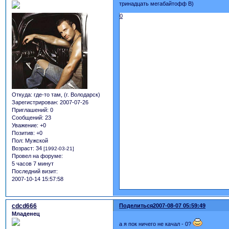
тринадцать мегабайтофф B)
0
Откуда:
где-то там, (г. Володарск)
Зарегистрирован
: 2007-07-26
Приглашений:
0
Сообщений:
23
Уважение:
+0
Позитив:
+0
Пол:
Мужской
Возраст:
34
[1992-03-21]
Провел на форуме:
5 часов 7 минут
Последний визит:
2007-10-14 15:57:58
cdcd666
Поделиться
2007-08-07 05:59:49
Младенец
а я пок ничего не качал - 0?