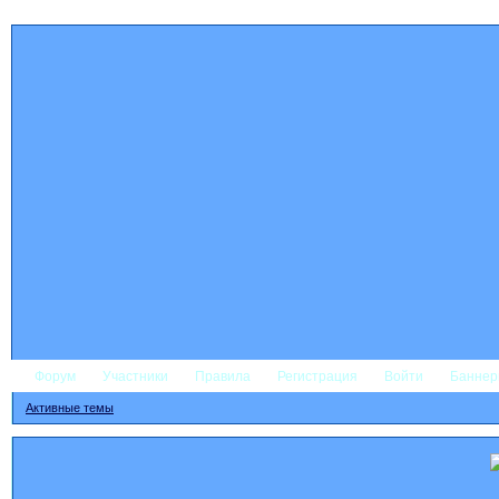
Форум
Участники
Правила
Регистрация
Войти
Банне
Активные темы