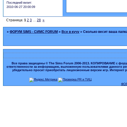
Последний визит:
2010-06-27 20:00:09
Страница:
1
2
3
…
28
»
»
ФОРУМ SIMS - СИМС FORUM
»
Все в кучу
»
Сколько весит ваша папк
Все права защищены © The Sims Forum 2006-2013. КОПИРОВАНИЕ с форума
ответственности за информацию, выложенную пользователями данного ресу
убедительно просит приобретать лицензионные версии игр. Интернет рес
ФОР