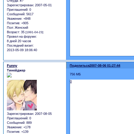
Откуда:
я?
Зарегистрирован
: 2007-05-01
Приглашений:
0
Сообщений:
5617
Уважение:
+848
Позитив:
+905
Пол:
Женский
Возраст:
35
[1991-04-23]
Провел на форуме:
8 дней 20 часов
Последний визит:
2013-05-09 18:06:40
Funny
Поделиться
2007-08-06 01:27:44
Тинейджер
756 МБ
0
Зарегистрирован
: 2007-08-05
Приглашений:
0
Сообщений:
889
Уважение:
+178
Позитив:
+139