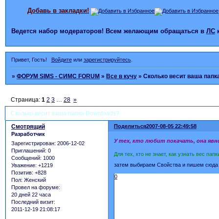
Добавь в закладки!
Ведется набор модераторов! Всем желающим обращаться в
ЛС
Привет, Гость!
Войдите
или
зарегистрируйтесь
.
»
ФОРУМ SIMS - СИМС FORUM
»
Все в кучу
»
Сколько весит ваша папк
Страница:
1
2
3
…
28
»
Сколько весит ваша папка Downloads?
Смотрящий
Поделиться
2007-08-05 22:49:58
Разработчик
У тех, кто любит покачать, она явно
Зарегистрирован
: 2006-12-02
Приглашений:
0
Для тех, кто не знает, как узнать вес папк
Сообщений:
1000
затем выбираем Свойства и пишем сюда 
Уважение:
+1219
Позитив:
+828
0
Пол:
Женский
Провел на форуме:
20 дней 22 часа
Последний визит:
2011-12-19 21:08:17