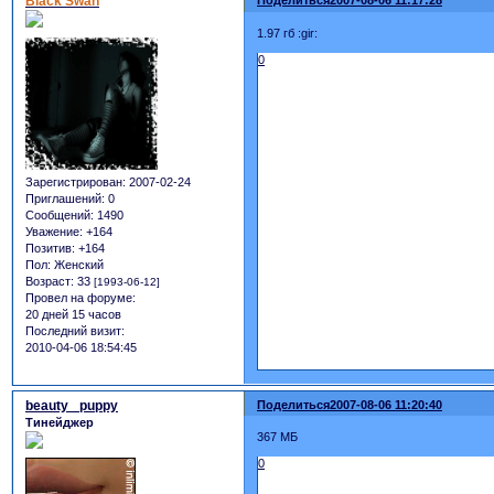
Black Swan
Поделиться
2007-08-06 11:17:28
1.97 гб :gir:
0
Зарегистрирован
: 2007-02-24
Приглашений:
0
Сообщений:
1490
Уважение:
+164
Позитив:
+164
Пол:
Женский
Возраст:
33
[1993-06-12]
Провел на форуме:
20 дней 15 часов
Последний визит:
2010-04-06 18:54:45
beauty _puppy
Поделиться
2007-08-06 11:20:40
Тинейджер
367 МБ
0