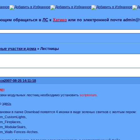
лающим обращаться в
ЛС
к
Хатико
или по электронной почте admin@f
ые участки и дома
»
Лестницы
ся
2007-08-25 14:11:18
Е!
овки модульных лестниц необходимо установить
scriptorium
.
го
здесь
ановки в папке Download появятся 4 иконки в виде зеленых свитков с желтым пером:
ium_CustomLights,
ium_Fireplaces,
ium_ModularStairs,
ium_Walls-Fences-Arches.