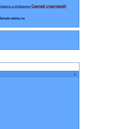
Сделай стартовой!
orum-sims.ru
1