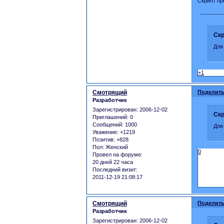
Скрипт пр
------------
Скр
Для
+1
Смотрящий
Поделить
Разработчик
Зарегистрирован
: 2006-12-02
Скр
Приглашений:
0
Сообщений:
1000
Для
Уважение:
+1219
Позитив:
+828
Пол:
Женский
0
Провел на форуме:
20 дней 22 часа
Последний визит:
2011-12-19 21:08:17
Смотрящий
Поделить
Разработчик
Зарегистрирован
: 2006-12-02