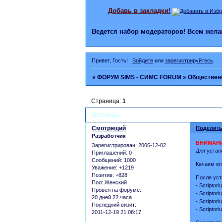
Добавь в закладки!
Ведется набор модераторов! Всем же
Привет, Гость!
Войдите
или
зарегистрируйтесь
.
»
ФОРУМ SIMS - СИМС FORUM
»
Общественн
Страница:
1
Лестницы
Смотрящий
Поделить
Разработчик
ВНИМАНИ
Зарегистрирован
: 2006-12-02
Для устан
Приглашений:
0
Сообщений:
1000
Качаем е
Уважение:
+1219
Позитив:
+828
После уст
Пол:
Женский
- Scriptor
Провел на форуме:
- Scriptor
20 дней 22 часа
- Scriptor
Последний визит:
- Scriptor
2011-12-19 21:08:17