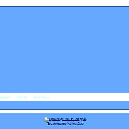
трация
Войти
Баннеры
Прохождение Нэнси Дрю