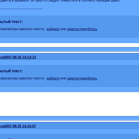
едмета в формате .txt просто следует поместить в соответствующий файл.
----------------------------------
ытый текст:
 просмотра скрытого текста -
войдите
или
зарегистрируйтесь
.
ся
2007-08-25 14:13:13
ытый текст:
 просмотра скрытого текста -
войдите
или
зарегистрируйтесь
.
ся
2007-08-25 14:15:07