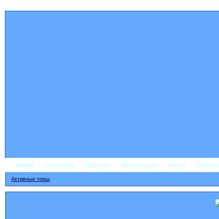
Форум
Участники
Правила
Регистрация
Войти
Банне
Активные темы