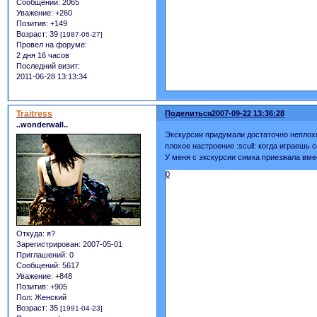
Сообщений:
2065
Уважение:
+260
Позитив:
+149
Возраст:
39
[1987-06-27]
Провел на форуме:
2 дня 16 часов
Последний визит:
2011-06-28 13:13:34
Traitress
Поделиться
2007-09-22 13:36:28
..wonderwall..
Экскурсии придумали достаточно неплохо
плохое настроение :scull: когда играешь
У меня с экскурсии симка приезжала вмес
0
Откуда:
я?
Зарегистрирован
: 2007-05-01
Приглашений:
0
Сообщений:
5617
Уважение:
+848
Позитив:
+905
Пол:
Женский
Возраст:
35
[1991-04-23]