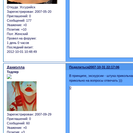
Откуда:
Уссурийск
Зарегистрирован
: 2007-05-20
Приглашений:
0
Сообщений:
177
Уважение:
+0
Позитив:
+10
Пол:
Женский
Провел на форуме:
1 день 0 часов
Последний визит:
2012-10-01 10:48:49
Даниэлла
Поделиться
2007-10-31 22:17:06
Тодлер
В принципе, экскурсии - штука прикольна
прикольно на вопросы отвечать )))
0
Зарегистрирован
: 2007-09-29
Приглашений:
0
Сообщений:
60
Уважение:
+0
Позитив:
+3