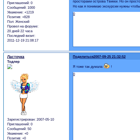
просторами острова Твикки. Но он просто
Приглашений:
0
Но как я понимаю экскурсии нужны чтобы 
Сообщений:
1000
Уважение:
+1219
0
Позитив:
+828
Пол:
Женский
Провел на форуме:
20 дней 22 часа
Последний визит:
2011-12-19 21:08:17
Ласточка
Поделиться
2007-09-25 21:32:52
Тодлер
Я тоже так думала
!
0
Зарегистрирован
: 2007-05-10
Приглашений:
0
Сообщений:
50
Уважение:
+0
Позитив:
+0