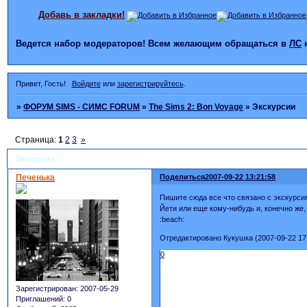
Добавь в закладки!
Ведется набор модераторов! Всем желающим обращаться в
ЛС
Привет, Гость!
Войдите
или
зарегистрируйтесь
.
»
ФОРУМ SIMS - СИМС FORUM
»
The Sims 2: Bon Voyage
»
Экскурсии
Страница:
1
2
3
»
Экскурсии
Печенька
Поделиться
2007-09-22 13:21:58
Пишите сюда все что связано с экскурси
Йети или еще кому-нибудь и, конечно же
:beach:
Отредактировано Кукушка (2007-09-22 17:
0
Зарегистрирован
: 2007-05-29
Приглашений:
0