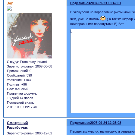
Jen
Поделиться
2007-09-23 10:42:01
В экскурсии на Коралловые рифы мои Симы
чем, уже не помнь
) а так же штраф 
неисправными парашутами B) Вот
0
Откуда:
From rainy Ireland
Зарегистрирован
: 2007-06-08
Приглашений:
0
Сообщений:
599
Уважение:
+103
Позитив:
+96
Пол:
Женский
Провел на форуме:
13 дней 14 часов
Последний визит:
2011-10-19 19:17:40
Смотрящий
Поделиться
2007-09-24 12:25:08
Разработчик
Первая экскурсия, на которую я отправил
Зарегистрирован
: 2006-12-02