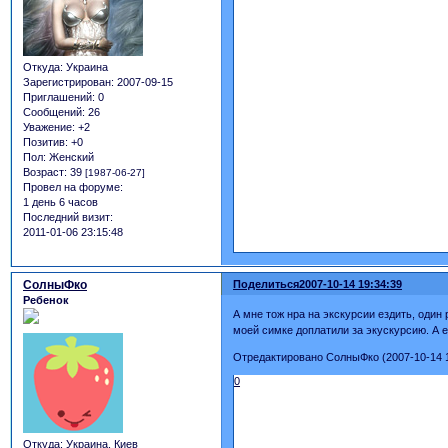
Откуда:
Украина
Зарегистрирован
: 2007-09-15
Приглашений:
0
Сообщений:
26
Уважение:
+2
Позитив:
+0
Пол:
Женский
Возраст:
39
[1987-06-27]
Провел на форуме:
1 день 6 часов
Последний визит:
2011-01-06 23:15:48
СолныФко
Поделиться
2007-10-14 19:34:39
Ребенок
А мне тож нра на экскурсии ездить, один
моей симке доплатили за экускурсию. А е
Отредактировано СолныФко (2007-10-14 1
0
Откуда:
Украина, Киев