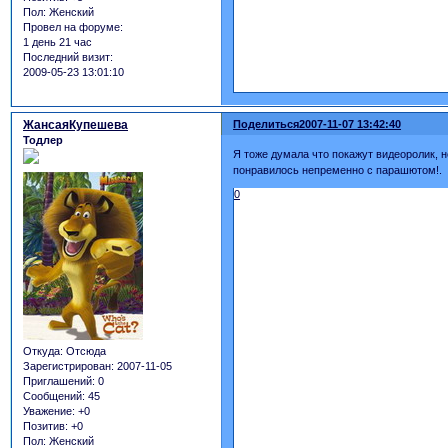
Пол:
Женский
Провел на форуме:
1 день 21 час
Последний визит:
2009-05-23 13:01:10
ЖансаяКупешева
Поделиться
2007-11-07 13:42:40
Тодлер
Я тоже думала что покажут видеоролик, н
понравилось непременно с парашютом!.
0
Откуда:
Отсюда
Зарегистрирован
: 2007-11-05
Приглашений:
0
Сообщений:
45
Уважение:
+0
Позитив:
+0
Пол:
Женский