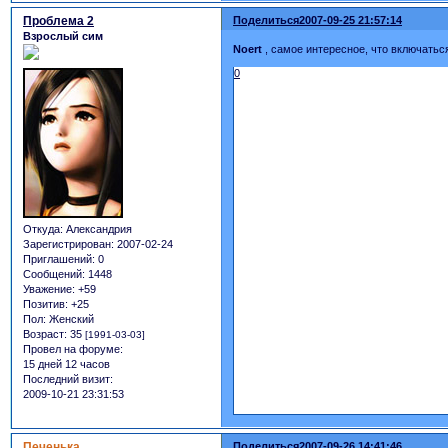
Проблема 2
Поделиться
2007-09-25 21:57:14
Взрослый сим
Noert
, самое интересное, что включатьс
0
Откуда:
Александрия
Зарегистрирован
: 2007-02-24
Приглашений:
0
Сообщений:
1448
Уважение:
+59
Позитив:
+25
Пол:
Женский
Возраст:
35
[1991-03-03]
Провел на форуме:
15 дней 12 часов
Последний визит:
2009-10-21 23:31:53
Печенька
Поделиться
2007-09-26 14:41:46