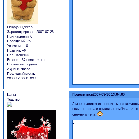
Откуда:
Одесса
Зарегистрирован
: 2007-07-26
Приглашений:
0
Сообщений:
35
Уважение:
+0
Позитив:
+0
Пол:
Женский
Возраст:
37
[1989-03-11]
Провел на форуме:
2 дня 10 часов
Последний визит:
2009-12-06 13:03:13
Lana
Поделиться
2007-09-30 13:04:00
Тодлер
А мне нравится их посылать на екскурсии
получается,да и прикольно выбирать что
снежного чела!
0