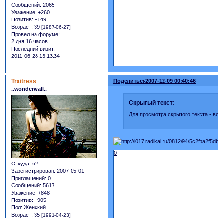
Сообщений:
2065
Уважение:
+260
Позитив:
+149
Возраст:
39
[1987-06-27]
Провел на форуме:
2 дня 16 часов
Последний визит:
2011-06-28 13:13:34
Traitress
Поделиться
2007-12-09 00:40:46
..wonderwall..
Скрытый текст:
Для просмотра скрытого текста -
в
0
Откуда:
я?
Зарегистрирован
: 2007-05-01
Приглашений:
0
Сообщений:
5617
Уважение:
+848
Позитив:
+905
Пол:
Женский
Возраст:
35
[1991-04-23]