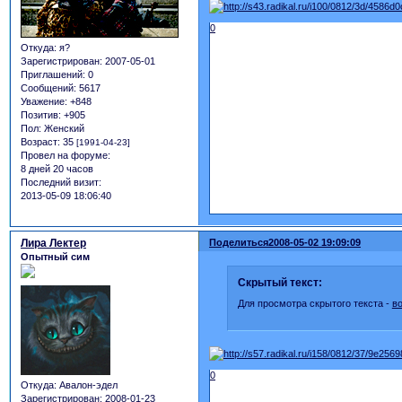
0
Откуда:
я?
Зарегистрирован
: 2007-05-01
Приглашений:
0
Сообщений:
5617
Уважение:
+848
Позитив:
+905
Пол:
Женский
Возраст:
35
[1991-04-23]
Провел на форуме:
8 дней 20 часов
Последний визит:
2013-05-09 18:06:40
Лира Лектер
Поделиться
2008-05-02 19:09:09
Опытный сим
Скрытый текст:
Для просмотра скрытого текста -
в
0
Откуда:
Авалон-эдел
Зарегистрирован
: 2008-01-23