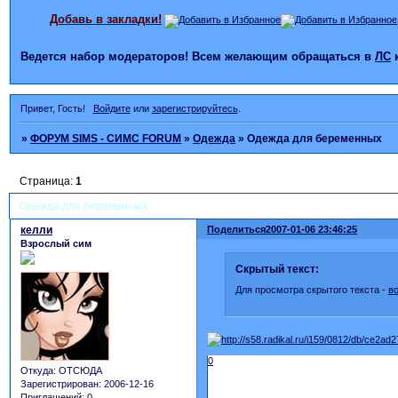
Добавь в закладки!
Ведется набор модераторов! Всем желающим обращаться в
ЛС
Привет, Гость!
Войдите
или
зарегистрируйтесь
.
»
ФОРУМ SIMS - СИМС FORUM
»
Одежда
»
Одежда для беременных
Страница:
1
Одежда для беременных
келли
Поделиться
2007-01-06 23:46:25
Взрослый сим
Скрытый текст:
Для просмотра скрытого текста -
в
0
Откуда:
ОТСЮДА
Зарегистрирован
: 2006-12-16
Приглашений:
0