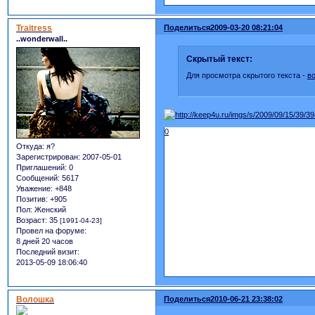
Traitress
Поделиться
2009-03-20 08:21:04
..wonderwall..
Скрытый текст:
Для просмотра скрытого текста -
в
0
Откуда:
я?
Зарегистрирован
: 2007-05-01
Приглашений:
0
Сообщений:
5617
Уважение:
+848
Позитив:
+905
Пол:
Женский
Возраст:
35
[1991-04-23]
Провел на форуме:
8 дней 20 часов
Последний визит:
2013-05-09 18:06:40
Волошка
Поделиться
2010-06-21 23:38:02