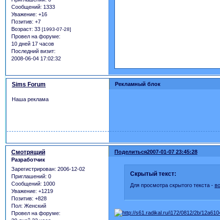
Сообщений:
1333
Уважение:
+16
Позитив:
+7
Возраст:
33
[1993-07-28]
Провел на форуме:
10 дней 17 часов
Последний визит:
2008-06-04 17:02:32
Sims Forum
Рекламный блок
Наша реклама
Смотрящий
Поделиться
2007-01-07 23:45:28
Разработчик
Зарегистрирован
: 2006-12-02
Скрытый текст:
Приглашений:
0
Сообщений:
1000
Для просмотра скрытого текста -
в
Уважение:
+1219
Позитив:
+828
Пол:
Женский
Провел на форуме: