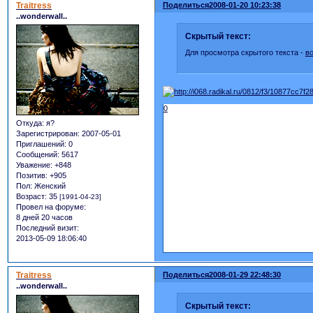
Traitress
Поделиться
2008-01-20 10:23:38
..wonderwall..
Скрытый текст:
Для просмотра скрытого текста -
в
0
Откуда:
я?
Зарегистрирован
: 2007-05-01
Приглашений:
0
Сообщений:
5617
Уважение:
+848
Позитив:
+905
Пол:
Женский
Возраст:
35
[1991-04-23]
Провел на форуме:
8 дней 20 часов
Последний визит:
2013-05-09 18:06:40
Traitress
Поделиться
2008-01-29 22:48:30
..wonderwall..
Скрытый текст: