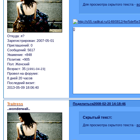
Для просмотра скрытого текста -
в
0
Откуда:
я?
Зарегистрирован
: 2007-05-01
Приглашений:
0
Сообщений:
5617
Уважение:
+848
Позитив:
+905
Пол:
Женский
Возраст:
35
[1991-04-23]
Провел на форуме:
8 дней 20 часов
Последний визит:
2013-05-09 18:06:40
Traitress
Поделиться
2008-02-20 14:18:46
..wonderwall..
Скрытый текст:
Для просмотра скрытого текста -
в