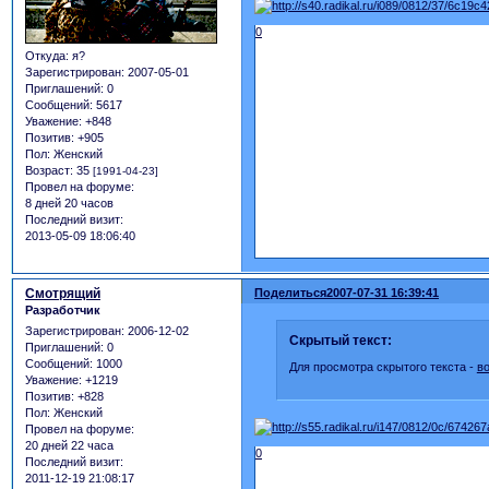
0
Откуда:
я?
Зарегистрирован
: 2007-05-01
Приглашений:
0
Сообщений:
5617
Уважение:
+848
Позитив:
+905
Пол:
Женский
Возраст:
35
[1991-04-23]
Провел на форуме:
8 дней 20 часов
Последний визит:
2013-05-09 18:06:40
Смотрящий
Поделиться
2007-07-31 16:39:41
Разработчик
Зарегистрирован
: 2006-12-02
Скрытый текст:
Приглашений:
0
Сообщений:
1000
Для просмотра скрытого текста -
в
Уважение:
+1219
Позитив:
+828
Пол:
Женский
Провел на форуме:
20 дней 22 часа
0
Последний визит:
2011-12-19 21:08:17