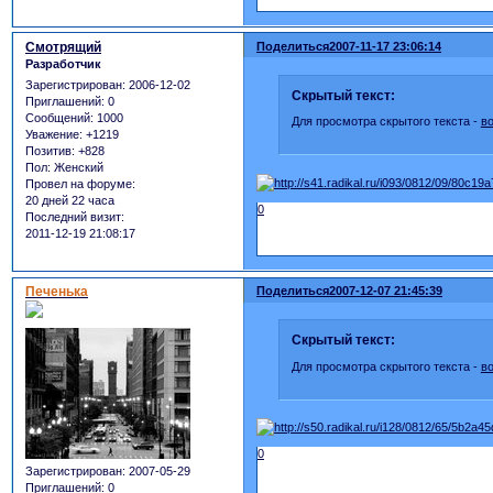
Смотрящий
Поделиться
2007-11-17 23:06:14
Разработчик
Зарегистрирован
: 2006-12-02
Скрытый текст:
Приглашений:
0
Сообщений:
1000
Для просмотра скрытого текста -
в
Уважение:
+1219
Позитив:
+828
Пол:
Женский
Провел на форуме:
20 дней 22 часа
0
Последний визит:
2011-12-19 21:08:17
Печенька
Поделиться
2007-12-07 21:45:39
Скрытый текст:
Для просмотра скрытого текста -
в
0
Зарегистрирован
: 2007-05-29
Приглашений:
0