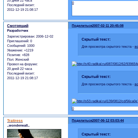
20 дней 22 часа
0
Последний визит:
2011-12-19 21:08:17
Смотрящий
Поделиться
2007-02-11 20:45:08
Разработчик
Зарегистрирован
: 2006-12-02
Скрытый текст:
Приглашений:
0
Сообщений:
1000
Для просмотра скрытого текста -
в
Уважение:
+1219
Позитив:
+828
Пол:
Женский
Провел на форуме:
20 дней 22 часа
Последний визит:
Скрытый текст:
2011-12-19 21:08:17
Для просмотра скрытого текста -
в
0
Traitress
Поделиться
2007-06-12 03:03:44
..wonderwall..
Скрытый текст: