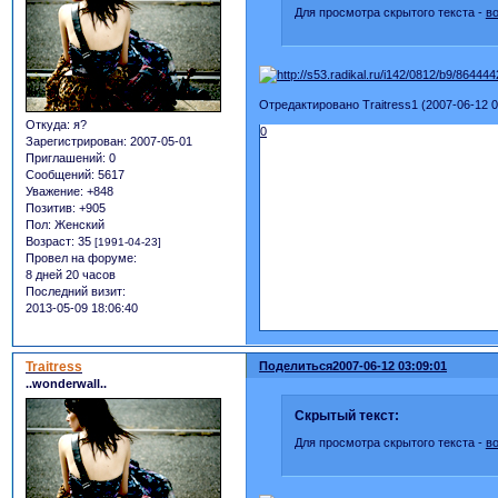
Для просмотра скрытого текста -
в
Отредактировано Traitress1 (2007-06-12 0
Откуда:
я?
0
Зарегистрирован
: 2007-05-01
Приглашений:
0
Сообщений:
5617
Уважение:
+848
Позитив:
+905
Пол:
Женский
Возраст:
35
[1991-04-23]
Провел на форуме:
8 дней 20 часов
Последний визит:
2013-05-09 18:06:40
Traitress
Поделиться
2007-06-12 03:09:01
..wonderwall..
Скрытый текст:
Для просмотра скрытого текста -
в