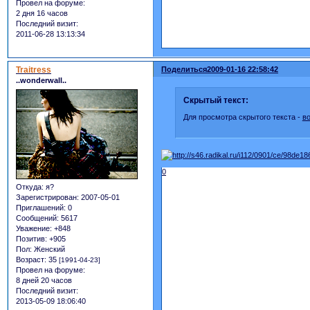
Провел на форуме:
2 дня 16 часов
Последний визит:
2011-06-28 13:13:34
Traitress
Поделиться
2009-01-16 22:58:42
..wonderwall..
Скрытый текст:
Для просмотра скрытого текста -
в
0
Откуда:
я?
Зарегистрирован
: 2007-05-01
Приглашений:
0
Сообщений:
5617
Уважение:
+848
Позитив:
+905
Пол:
Женский
Возраст:
35
[1991-04-23]
Провел на форуме:
8 дней 20 часов
Последний визит:
2013-05-09 18:06:40