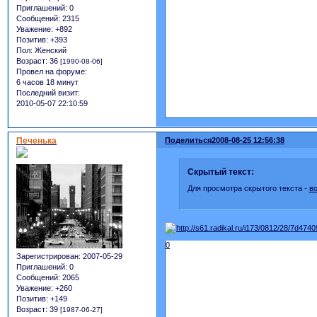
Приглашений:
0
Сообщений:
2315
Уважение:
+892
Позитив:
+393
Пол:
Женский
Возраст:
36
[1990-08-06]
Провел на форуме:
6 часов 18 минут
Последний визит:
2010-05-07 22:10:59
Печенька
Поделиться
2008-08-25 12:56:38
Скрытый текст:
Для просмотра скрытого текста -
в
0
Зарегистрирован
: 2007-05-29
Приглашений:
0
Сообщений:
2065
Уважение:
+260
Позитив:
+149
Возраст:
39
[1987-06-27]