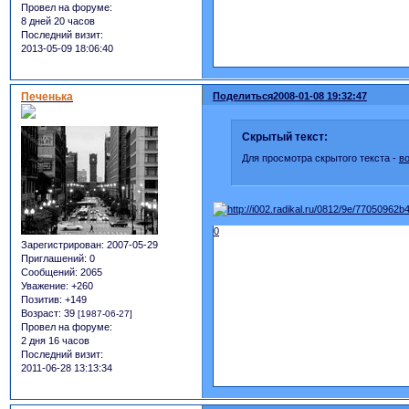
Провел на форуме:
8 дней 20 часов
Последний визит:
2013-05-09 18:06:40
Печенька
Поделиться
2008-01-08 19:32:47
Скрытый текст:
Для просмотра скрытого текста -
в
0
Зарегистрирован
: 2007-05-29
Приглашений:
0
Сообщений:
2065
Уважение:
+260
Позитив:
+149
Возраст:
39
[1987-06-27]
Провел на форуме:
2 дня 16 часов
Последний визит:
2011-06-28 13:13:34