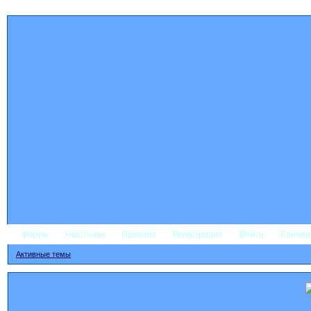
Форум
Участники
Правила
Регистрация
Войти
Банне
Активные темы