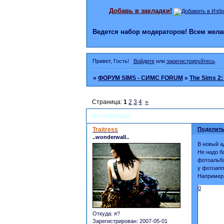
Добавь в закладки!
Ведется набор модераторов! Всем же
Привет, Гость!
Войдите
или
зарегистрируйтесь
.
»
ФОРУМ SIMS - СИМС FORUM
»
The Sims 2
Страница:
1
2
3
4
»
Фотоаппарат
Traitress
Поделить
..wonderwall..
В новый а
Не надо б
фотоальбо
у фотоапп
Например 
0
Откуда:
я?
Зарегистрирован
: 2007-05-01