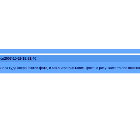
ся
2007-10-29 15:51:40
поняла куда сохраняются фото, и как в игре выставить фото, с рисунками то все понятн