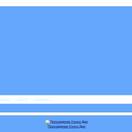
трация
Войти
Баннеры
Прохождение Нэнси Дрю