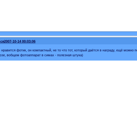
ся
2007-10-14 00:03:06
 нравится фотик, он компактный, не то что тот, который даётся в награду, ещё можно 
позе, вобщем фотоаппарат в симах - полезная штука)