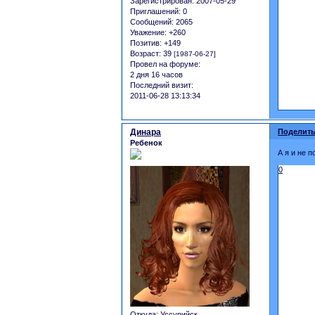
Зарегистрирован
: 2007-05-29
Приглашений:
0
Сообщений:
2065
Уважение:
+260
Позитив:
+149
Возраст:
39
[1987-06-27]
Провел на форуме:
2 дня 16 часов
Последний визит:
2011-06-28 13:13:34
Динара
Поделить
Ребенок
А я и не 
0
Откуда:
Уссурийск