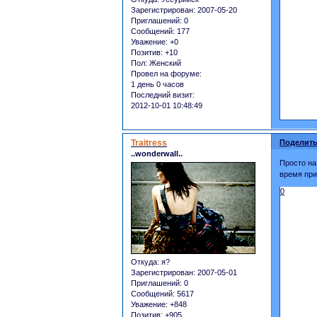
Зарегистрирован
: 2007-05-20
Приглашений:
0
Сообщений:
177
Уважение:
+0
Позитив:
+10
Пол:
Женский
Провел на форуме:
1 день 0 часов
Последний визит:
2012-10-01 10:48:49
Traitress
Поделить
..wonderwall..
Просто на
время при
0
Откуда:
я?
Зарегистрирован
: 2007-05-01
Приглашений:
0
Сообщений:
5617
Уважение:
+848
Позитив:
+905