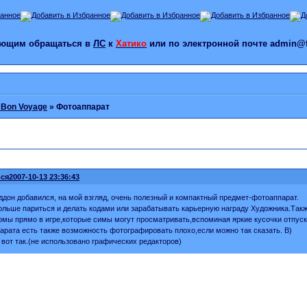
лающим обращаться в
ЛС
к
Хатико
или по электронной почте admin@f
: Bon Voyage
»
Фотоаппарат
ся
2007-10-13 23:36:43
ддон добавился, на мой взгляд, очень полезный и компактный предмет-фотоаппарат.
ольше париться и делать кодами или зарабатывать карьерную награду Художника.Так
мы прямо в игре,которые симы могут просматривать,вспоминая яркие кусочки отпуска
арата есть также возможность фотографировать плохо,если можно так сказать. B)
вот так.(не использовано графических редакторов)