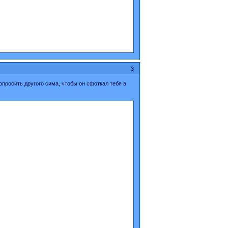
3
попросить другого сима, чтобы он сфоткал тебя в