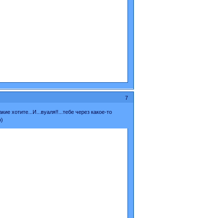
7
е хотите...И...вуаля!!...тебе через какое-то
о)