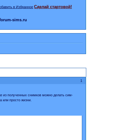
Сделай стартовой!
orum-sims.ru
1
же из полученных снимков можно делать сим-
 или просто жизни.