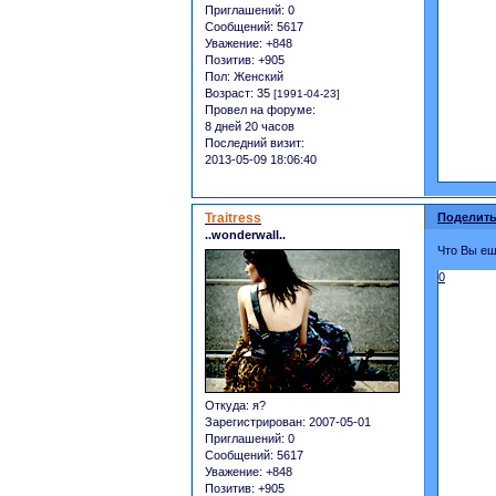
Приглашений:
0
Сообщений:
5617
Уважение:
+848
Позитив:
+905
Пол:
Женский
Возраст:
35
[1991-04-23]
Провел на форуме:
8 дней 20 часов
Последний визит:
2013-05-09 18:06:40
Traitress
Поделить
..wonderwall..
Что Вы ещ
0
Откуда:
я?
Зарегистрирован
: 2007-05-01
Приглашений:
0
Сообщений:
5617
Уважение:
+848
Позитив:
+905