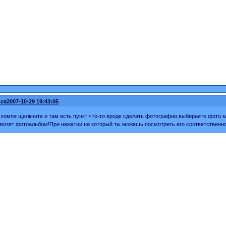
ся
2007-10-29 19:43:05
 компе щелкните и там есть пункт что-то вроде сделать фотографии,выбираете фото каки
возят фотоальбом!При нажатии на который ты можешь посмотреть его соответственн