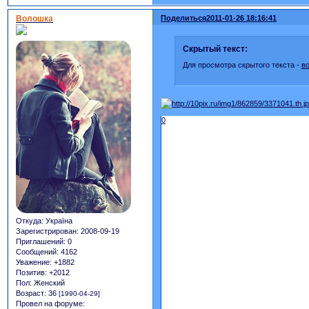
Волошка
Поделиться
2011-01-26 18:16:41
Скрытый текст:
Для просмотра скрытого текста -
в
0
Откуда:
Україна
Зарегистрирован
: 2008-09-19
Приглашений:
0
Сообщений:
4162
Уважение:
+1882
Позитив:
+2012
Пол:
Женский
Возраст:
36
[1990-04-29]
Провел на форуме: