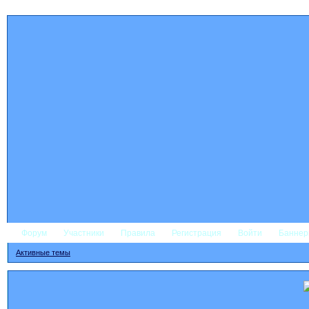
Форум
Участники
Правила
Регистрация
Войти
Банне
Активные темы