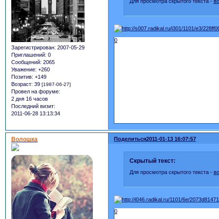
Для просмотра скрытого текста -
в
0
Зарегистрирован
: 2007-05-29
Приглашений:
0
Сообщений:
2065
Уважение:
+260
Позитив:
+149
Возраст:
39
[1987-06-27]
Провел на форуме:
2 дня 16 часов
Последний визит:
2011-06-28 13:13:34
Волошка
Поделиться
2011-01-13 16:07:57
Скрытый текст:
Для просмотра скрытого текста -
в
0