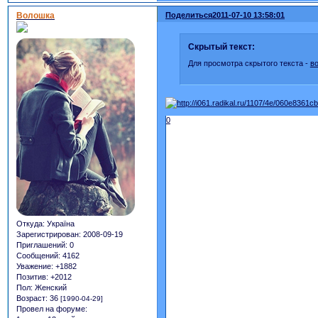
Волошка
Поделиться
2011-07-10 13:58:01
Скрытый текст:
Для просмотра скрытого текста -
в
0
Откуда:
Україна
Зарегистрирован
: 2008-09-19
Приглашений:
0
Сообщений:
4162
Уважение:
+1882
Позитив:
+2012
Пол:
Женский
Возраст:
36
[1990-04-29]
Провел на форуме: