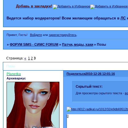
Добавь в закладки!
Ведется набор модераторов! Всем желающим обращаться в
ЛС
Привет, Гость!
Войдите
или
зарегистрируйтесь
.
»
ФОРУМ SIMS - СИМС FORUM
»
Патчи, моды, хаки
»
Позы
Страница:
«
1
2
3
Позы
Planetka
Поделиться
2010-12-26 12:01:16
Архивариус
Скрытый текст:
Для просмотра скрытого текста -
в
0