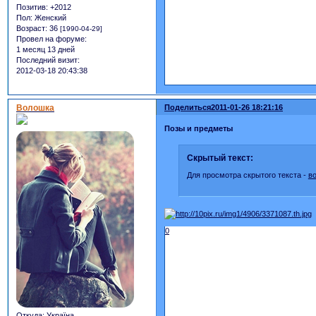
Позитив:
+2012
Пол:
Женский
Возраст:
36
[1990-04-29]
Провел на форуме:
1 месяц 13 дней
Последний визит:
2012-03-18 20:43:38
Волошка
Поделиться
2011-01-26 18:21:16
Позы и предметы
Скрытый текст:
Для просмотра скрытого текста -
в
0
Откуда:
Україна