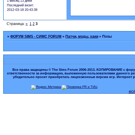
1 месяц 13 дней
Последний визит:
2012-03-18 20:43:38
Страница:
«
1
2
3
»
ФОРУМ SIMS - СИМС FORUM
»
Патчи, моды, хаки
»
Позы
Все права защищены © The Sims Forum 2006-2013. КОПИРОВАНИЕ с форума
ответственности за информацию, выложенную пользователями данного ресу
убедительно просит приобретать лицензионные версии игр. Интернет рес
ФОР