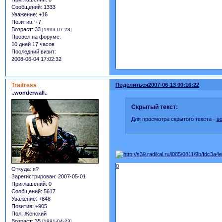
Сообщений:
1333
Уважение:
+16
Позитив:
+7
Возраст:
33
[1993-07-28]
Провел на форуме:
10 дней 17 часов
Последний визит:
2008-06-04 17:02:32
Traitress
Поделиться
2007-06-13 00:16:22
..wonderwall..
Скрытый текст:
Для просмотра скрытого текста -
в
0
Откуда:
я?
Зарегистрирован
: 2007-05-01
Приглашений:
0
Сообщений:
5617
Уважение:
+848
Позитив:
+905
Пол:
Женский
Возраст:
35
[1991-04-23]