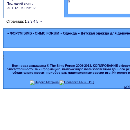
0
Последний визит:
2011-12-19 21:08:17
Страница:
1
2
3
4
5
»
»
ФОРУМ SIMS - СИМС FORUM
»
Одежда
»
Детская одежда для девоче
Все права защищены © The Sims Forum 2006-2013. КОПИРОВАНИЕ с форума
ответственности за информацию, выложенную пользователями данного ресу
убедительно просит приобретать лицензионные версии игр. Интернет рес
ФОР