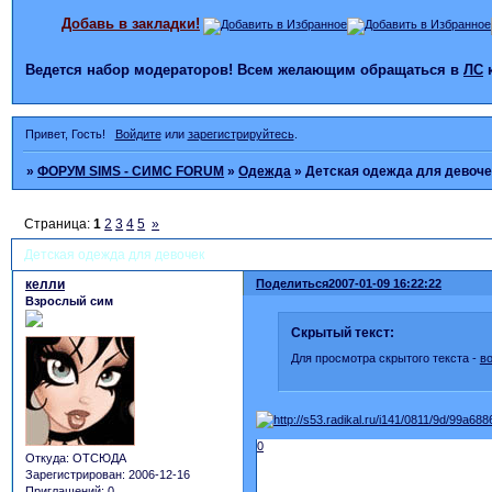
Добавь в закладки!
Ведется набор модераторов! Всем желающим обращаться в
ЛС
Привет, Гость!
Войдите
или
зарегистрируйтесь
.
»
ФОРУМ SIMS - СИМС FORUM
»
Одежда
»
Детская одежда для девоче
Страница:
1
2
3
4
5
»
Детская одежда для девочек
келли
Поделиться
2007-01-09 16:22:22
Взрослый сим
Скрытый текст:
Для просмотра скрытого текста -
в
0
Откуда:
ОТСЮДА
Зарегистрирован
: 2006-12-16
Приглашений:
0