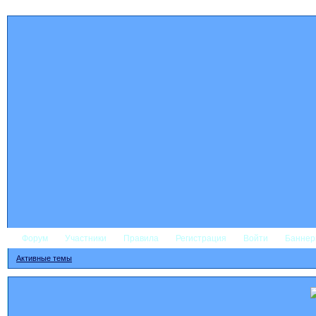
Форум
Участники
Правила
Регистрация
Войти
Банне
Активные темы