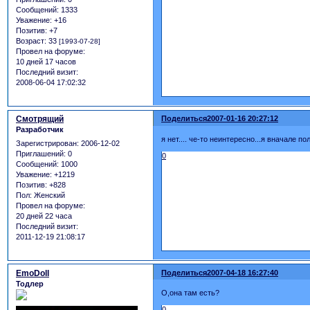
Сообщений:
1333
Уважение:
+16
Позитив:
+7
Возраст:
33
[1993-07-28]
Провел на форуме:
10 дней 17 часов
Последний визит:
2008-06-04 17:02:32
Смотрящий
Поделиться
2007-01-16 20:27:12
Разработчик
я нет.... че-то неинтересно...я вначале п
Зарегистрирован
: 2006-12-02
Приглашений:
0
0
Сообщений:
1000
Уважение:
+1219
Позитив:
+828
Пол:
Женский
Провел на форуме:
20 дней 22 часа
Последний визит:
2011-12-19 21:08:17
EmoDoll
Поделиться
2007-04-18 16:27:40
Тодлер
О,она там есть?
0