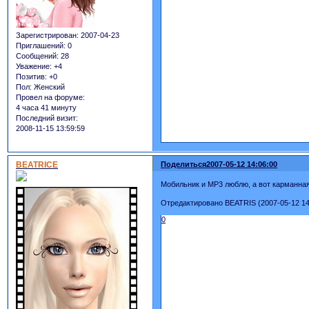
Зарегистрирован
: 2007-04-23
Приглашений:
0
Сообщений:
28
Уважение:
+4
Позитив:
+0
Пол:
Женский
Провел на форуме:
4 часа 41 минуту
Последний визит:
2008-11-15 13:59:59
BEATRICE
Поделиться
2007-05-12 14:06:00
Мобильник и МР3 люблю, а вот карманная и
Отредактировано BEATRIS (2007-05-12 14
0