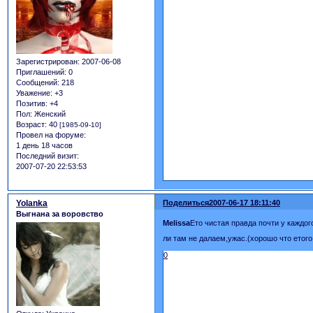
Зарегистрирован
: 2007-06-08
Приглашений:
0
Сообщений:
218
Уважение:
+3
Позитив:
+4
Пол:
Женский
Возраст:
40
[1985-09-10]
Провел на форуме:
1 день 18 часов
Последний визит:
2007-07-20 22:53:53
Yolanka
Поделиться
2007-06-17 18:11:40
Выгнана за воровство
Melissa
Ето чистая правда почти у каждог
ли там не далаем,ужас.(хорошо что етого
0