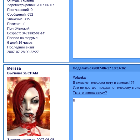
Откуда:
Украина
Зарегистрирован
: 2007-06-07
Приглашений:
0
Сообщений:
632
Уважение:
+15
Позитив:
+1
Пол:
Женский
Возраст:
34
[1992-02-14]
Провел на форуме:
6 дней 16 часов
Последний визит:
2007-07-28 00:22:27
Melissa
Поделиться
2007-06-17 18:14:02
Выгнана за СПАМ
Yolanka
В смысле телефона нету в симсах!!??
Или не достают предки по телефону в сим
Ты это имела ввиду?
0
Зарегистрирован
: 2007-06-08