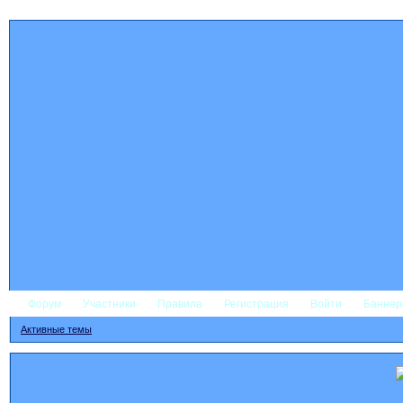
Форум
Участники
Правила
Регистрация
Войти
Банне
Активные темы