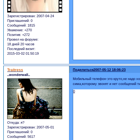
Зарегистрирован
: 2007-04-24
Приглашений:
0
Сообщений:
1815
Уважение:
+270
Позитив:
+272
Провел на форуме:
18 дней 20 часов
Последний визит:
2015-03-02 01:50:19
Traitress
Поделиться
2007-05-12 18:06:23
..wonderwall..
Мобильный телефон-это круто,не надо хо
сима,которому звонят и нет сообщений ти
0
Откуда:
я?
Зарегистрирован
: 2007-05-01
Приглашений:
0
Сообщений:
5617