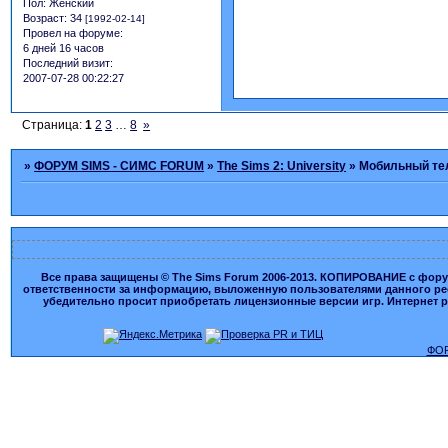
Пол:
Женский
Возраст:
34
[1992-02-14]
Провел на форуме:
6 дней 16 часов
Последний визит:
2007-07-28 00:22:27
Страница:
1
2
3
…
8
»
»
ФОРУМ SIMS - СИМС FORUM
»
The Sims 2: University
»
Мобильный т
Все права защищены © The Sims Forum 2006-2013. КОПИРОВАНИЕ с форума
ответственности за информацию, выложенную пользователями данного ресу
убедительно просит приобретать лицензионные версии игр. Интернет рес
ФОР