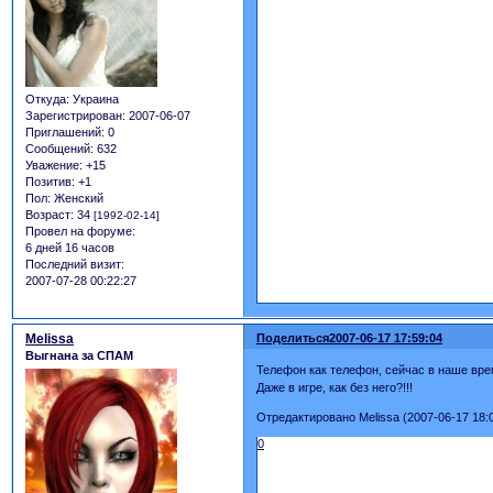
Откуда:
Украина
Зарегистрирован
: 2007-06-07
Приглашений:
0
Сообщений:
632
Уважение:
+15
Позитив:
+1
Пол:
Женский
Возраст:
34
[1992-02-14]
Провел на форуме:
6 дней 16 часов
Последний визит:
2007-07-28 00:22:27
Melissa
Поделиться
2007-06-17 17:59:04
Выгнана за СПАМ
Телефон как телефон, сейчас в наше врем
Даже в игре, как без него?!!!
Отредактировано Melissa (2007-06-17 18:
0