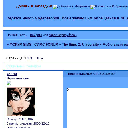
Добавь в закладки!
Ведется набор модераторов! Всем желающим обращаться в
ЛС
Привет, Гость!
Войдите
или
зарегистрируйтесь
.
»
ФОРУМ SIMS - СИМС FORUM
»
The Sims 2: University
»
Мобильный т
Страница:
1
2
3
…
8
»
Мобильный телефон
келли
Поделиться
2007-01-15 21:05:57
Взрослый сим
0
Откуда:
ОТСЮДА
Зарегистрирован
: 2006-12-16
Приглашений:
0