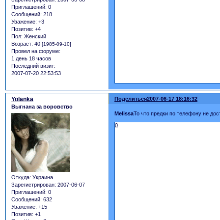
Приглашений:
0
Сообщений:
218
Уважение:
+3
Позитив:
+4
Пол:
Женский
Возраст:
40
[1985-09-10]
Провел на форуме:
1 день 18 часов
Последний визит:
2007-07-20 22:53:53
Yolanka
Поделиться
2007-06-17 18:16:32
Выгнана за воровство
Melissa
То что предки по телефону не дос
0
Откуда:
Украина
Зарегистрирован
: 2007-06-07
Приглашений:
0
Сообщений:
632
Уважение:
+15
Позитив:
+1