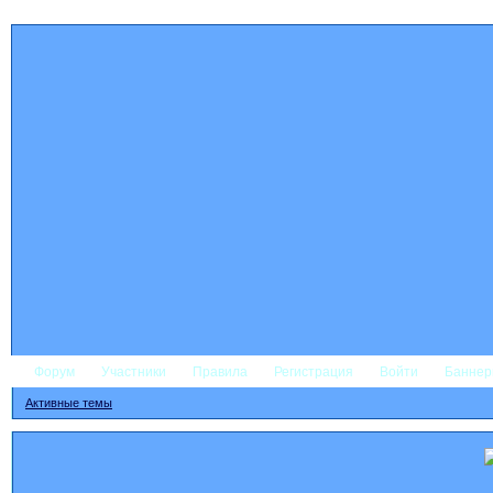
Форум
Участники
Правила
Регистрация
Войти
Банне
Активные темы