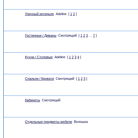
Уличный интерьер
Adeline
[
1
2
]
Гостинные / Диваны
Смотрящий
[
1
2
3
…
7
]
Кухни / Столовые
Adeline
[
1
2
3
4
]
Спальни / Кровати
Смотрящий
[
1
2
3
]
Кабинеты
Смотрящий
Отдельные предметы мебели
Волошка