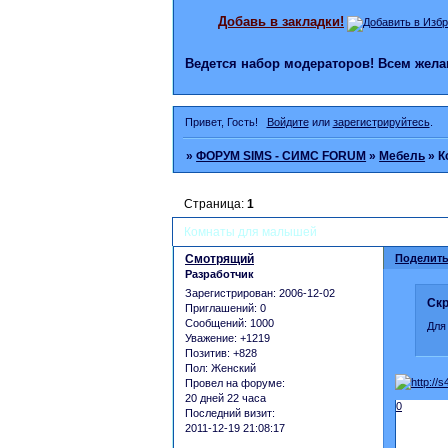
Добавь в закладки!
Ведется набор модераторов! Всем же
Привет, Гость!
Войдите
или
зарегистрируйтесь
.
»
ФОРУМ SIMS - СИМС FORUM
»
Мебель
»
К
Страница:
1
Комнаты для малышей
Смотрящий
Поделить
Разработчик
Зарегистрирован
: 2006-12-02
Скр
Приглашений:
0
Сообщений:
1000
Для
Уважение:
+1219
Позитив:
+828
Пол:
Женский
Провел на форуме:
20 дней 22 часа
0
Последний визит:
2011-12-19 21:08:17