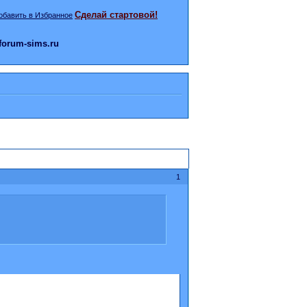
Сделай стартовой!
orum-sims.ru
1