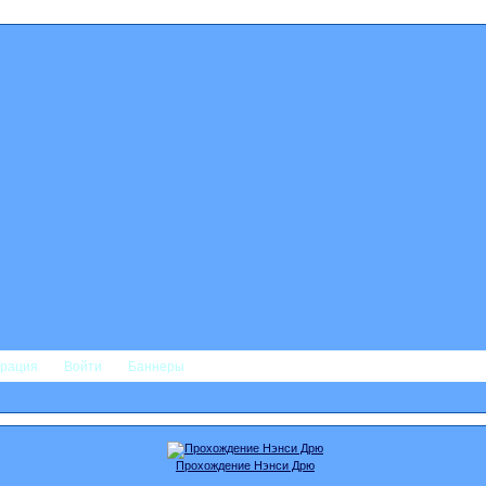
трация
Войти
Баннеры
Прохождение Нэнси Дрю