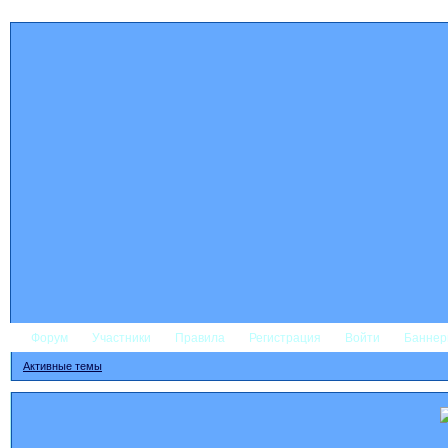
Форум
Участники
Правила
Регистрация
Войти
Банне
Активные темы