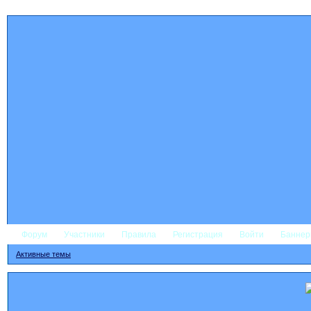
Форум
Участники
Правила
Регистрация
Войти
Банне
Активные темы