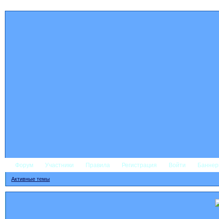
Форум
Участники
Правила
Регистрация
Войти
Банне
Активные темы