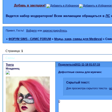
Добавь в закладки!
Ведется набор модераторов! Всем желающим обращаться в
ЛС
Привет, Гость!
Войдите
или
зарегистрируйтесь
.
»
ФОРУМ SIMS - СИМС FORUM
»
Моды, хаки, скины для Medieval
»
Ски
Страница:
1
Скины
Tsera
Поделиться
2011-11-18 01:57:15
Младенец
Дефолтные скины для мужчин:
Скрытый текст:
Для просмотра скрытого текста -
в
0