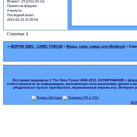
Возраст:
23
[2002-09-16]
Провел на форуме:
4 минуты
Последний визит:
2013-02-15 21:05:54
Страница:
1
»
ФОРУМ SIMS - СИМС FORUM
»
Моды, хаки, скины для Medieval
»
Ски
Все права защищены © The Sims Forum 2006-2013. КОПИРОВАНИЕ с форума
ответственности за информацию, выложенную пользователями данного ресу
убедительно просит приобретать лицензионные версии игр. Интернет рес
ФОР