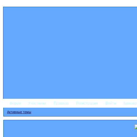
Форум
Участники
Правила
Регистрация
Войти
Банне
Активные темы