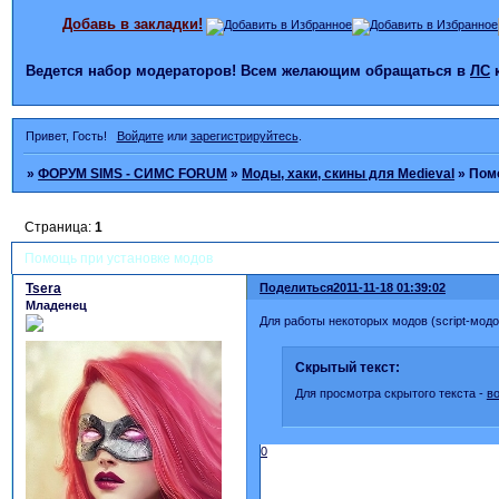
Добавь в закладки!
Ведется набор модераторов! Всем желающим обращаться в
ЛС
Привет, Гость!
Войдите
или
зарегистрируйтесь
.
»
ФОРУМ SIMS - СИМС FORUM
»
Моды, хаки, скины для Medieval
»
Пом
Страница:
1
Помощь при установке модов
Tsera
Поделиться
2011-11-18 01:39:02
Младенец
Для работы некоторых модов (script-модов
Скрытый текст:
Для просмотра скрытого текста -
в
0