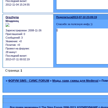
Последний визит:
2012-11-04 15:24:55
Grazhyna
Поделиться
2013-07-10 23:09:19
Младенец
Спасибо за полезную инфу ))
0
Зарегистрирован
: 2008-11-26
Приглашений:
0
Сообщений:
3
Уважение:
+0
Позитив:
+0
Провел на форуме:
28 минут
Последний визит:
2013-07-11 00:02:19
Страница:
1
»
ФОРУМ SIMS - СИМС FORUM
»
Моды, хаки, скины для Medieval
»
Пом
Все права защищены © The Sims Forum 2006-2013. КОПИРОВАНИЕ с форума