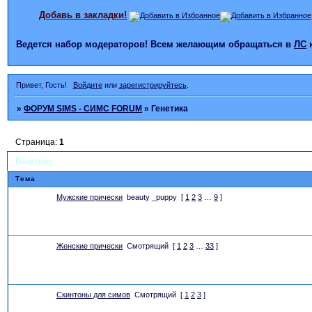
Добавь в закладки!
Ведется набор модераторов! Всем желающим обращаться в
ЛС
Привет, Гость!
Войдите
или
зарегистрируйтесь
.
»
ФОРУМ SIMS - СИМС FORUM
»
Генетика
Страница:
1
Генетика
Тема
Мужские прически
beauty _puppy
[
1
2
3
…
9
]
Женские прически
Смотрящий
[
1
2
3
…
33
]
Скинтоны для симов
Смотрящий
[
1
2
3
]