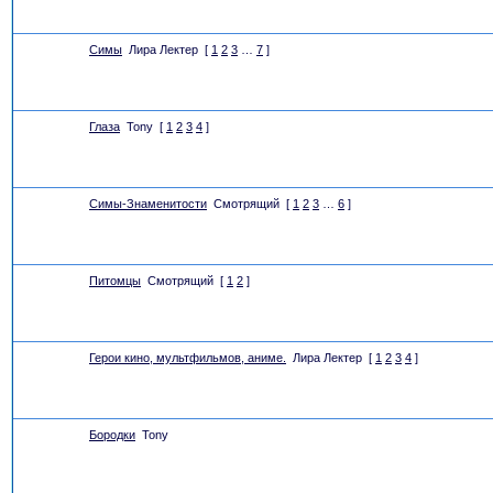
Симы
Лира Лектер
[
1
2
3
…
7
]
Глаза
Tony
[
1
2
3
4
]
Симы-Знаменитости
Смотрящий
[
1
2
3
…
6
]
Питомцы
Смотрящий
[
1
2
]
Герои кино, мультфильмов, аниме.
Лира Лектер
[
1
2
3
4
]
Бородки
Tony