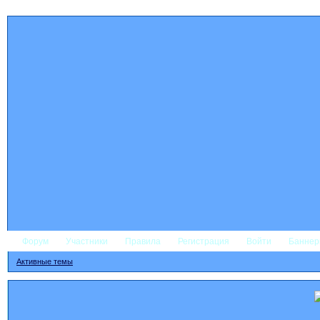
Форум
Участники
Правила
Регистрация
Войти
Банне
Активные темы