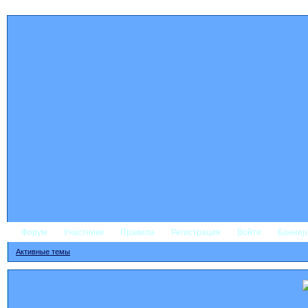
Форум
Участники
Правила
Регистрация
Войти
Банне
Активные темы