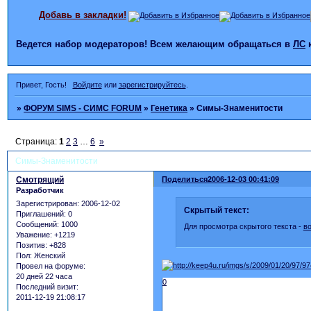
Добавь в закладки!
Ведется набор модераторов! Всем желающим обращаться в
ЛС
Привет, Гость!
Войдите
или
зарегистрируйтесь
.
»
ФОРУМ SIMS - СИМС FORUM
»
Генетика
»
Симы-Знаменитости
Страница:
1
2
3
…
6
»
Симы-Знаменитости
Смотрящий
Поделиться
2006-12-03 00:41:09
Разработчик
Зарегистрирован
: 2006-12-02
Скрытый текст:
Приглашений:
0
Сообщений:
1000
Для просмотра скрытого текста -
в
Уважение:
+1219
Позитив:
+828
Пол:
Женский
Провел на форуме:
20 дней 22 часа
0
Последний визит:
2011-12-19 21:08:17