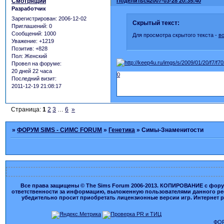
Смотрящий
Поделиться
2007-03-28 20:35:40
Разработчик
Зарегистрирован
: 2006-12-02
Скрытый текст:
Приглашений:
0
Сообщений:
1000
Для просмотра скрытого текста -
в
Уважение:
+1219
Позитив:
+828
Пол:
Женский
Провел на форуме:
20 дней 22 часа
0
Последний визит:
2011-12-19 21:08:17
Страница:
1
2
3
…
6
»
»
ФОРУМ SIMS - СИМС FORUM
»
Генетика
»
Симы-Знаменитости
Все права защищены © The Sims Forum 2006-2013. КОПИРОВАНИЕ с форума
ответственности за информацию, выложенную пользователями данного ресу
убедительно просит приобретать лицензионные версии игр. Интернет рес
ФОР