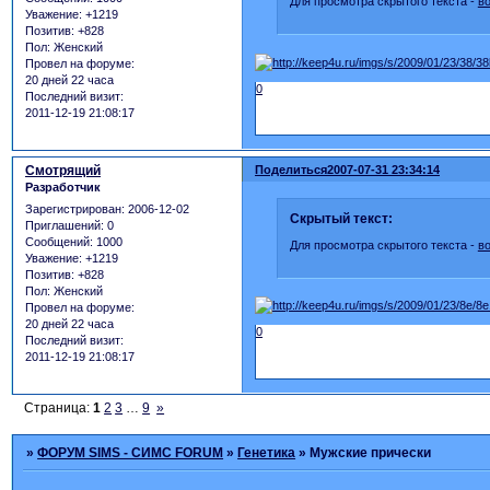
Для просмотра скрытого текста -
в
Уважение:
+1219
Позитив:
+828
Пол:
Женский
Провел на форуме:
20 дней 22 часа
0
Последний визит:
2011-12-19 21:08:17
Смотрящий
Поделиться
2007-07-31 23:34:14
Разработчик
Зарегистрирован
: 2006-12-02
Скрытый текст:
Приглашений:
0
Сообщений:
1000
Для просмотра скрытого текста -
в
Уважение:
+1219
Позитив:
+828
Пол:
Женский
Провел на форуме:
20 дней 22 часа
0
Последний визит:
2011-12-19 21:08:17
Страница:
1
2
3
…
9
»
»
ФОРУМ SIMS - СИМС FORUM
»
Генетика
»
Мужские прически