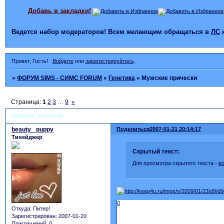
Добавь в закладки!
Ведется набор модераторов! Всем желающим обращаться в
ЛС
Привет, Гость!
Войдите
или
зарегистрируйтесь
.
»
ФОРУМ SIMS - СИМС FORUM
»
Генетика
»
Мужские прически
Страница:
1
2
3
…
9
»
Мужские прически
beauty _puppy
Поделиться
2007-01-21 20:14:17
Тинейджер
Скрытый текст:
Для просмотра скрытого текста -
в
0
Откуда:
Питер!
Зарегистрирован
: 2007-01-20
Приглашений:
0