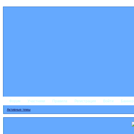
Форум
Участники
Правила
Регистрация
Войти
Банне
Активные темы