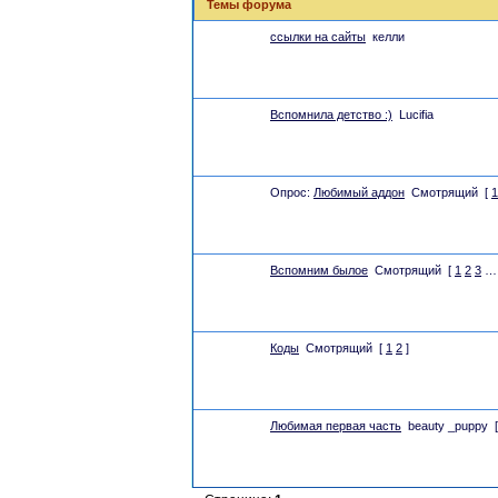
Темы форума
ссылки на сайты
келли
Вспомнила детство :)
Lucifia
Опрос:
Любимый аддон
Смотрящий
[
1
Вспомним былое
Смотрящий
[
1
2
3
…
Коды
Смотрящий
[
1
2
]
Любимая первая часть
beauty _puppy
[