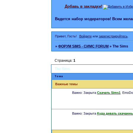
Добавь в закладки!
Ведется набор модераторов! Всем же
Привет, Гость!
Войдите
или
зарегистрируйтесь
.
»
ФОРУМ SIMS - СИМС FORUM
»
The Sims
Страница:
1
The Sims
Тема
Важные темы
Важно:
Закрыта
Скачать Sims1
EmoDol
Важно:
Закрыта
Куда девать скачанн