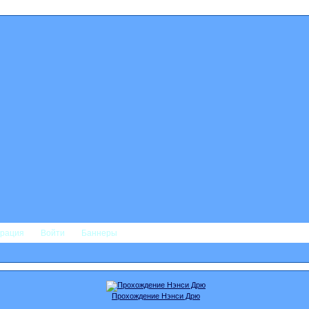
трация
Войти
Баннеры
Прохождение Нэнси Дрю