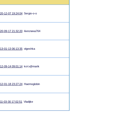
20-12-07 19:24:04
Sergio-o-o
20-09-17 21:32:20
Ангелина764
13-01-13 06:13:35
olgeshka
12-09-14 09:01:14
kотэ@marik
12-01-18 23:27:24
Haemoglobin
11-03-30 17:02:51
Vladijke