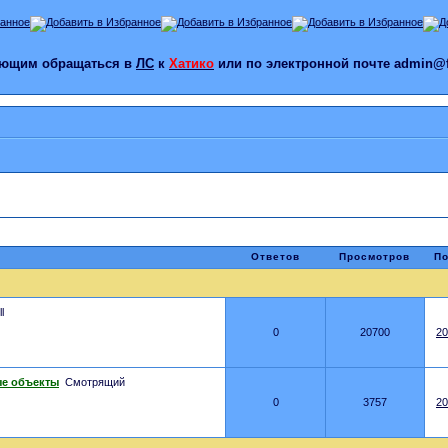
лающим обращаться в
ЛС
к
Хатико
или по электронной почте admin@f
Ответов
Просмотров
По
l
0
20700
20
ые объекты
Смотрящий
0
3757
20