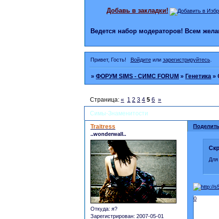
Добавь в закладки!
Ведется набор модераторов! Всем же
Привет, Гость!
Войдите
или
зарегистрируйтесь
.
»
ФОРУМ SIMS - СИМС FORUM
»
Генетика
»
Страница:
«
1
2
3
4
5
6
»
Симы-Знаменитости
Traitress
Поделить
..wonderwall..
Скр
Для
0
Откуда:
я?
Зарегистрирован
: 2007-05-01