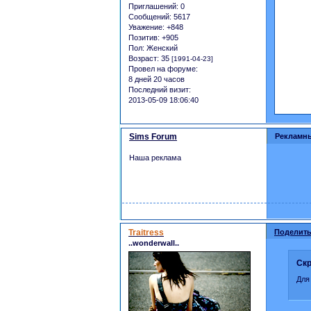
Приглашений:
0
Сообщений:
5617
Уважение:
+848
Позитив:
+905
Пол:
Женский
Возраст:
35
[1991-04-23]
Провел на форуме:
8 дней 20 часов
Последний визит:
2013-05-09 18:06:40
Sims Forum
Рекламн
Наша реклама
Traitress
Поделить
..wonderwall..
Скр
Для