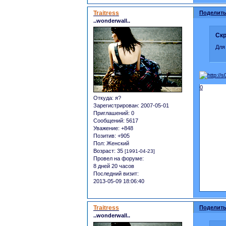
Traitress
Поделить
..wonderwall..
Скр
Для
0
Откуда:
я?
Зарегистрирован
: 2007-05-01
Приглашений:
0
Сообщений:
5617
Уважение:
+848
Позитив:
+905
Пол:
Женский
Возраст:
35
[1991-04-23]
Провел на форуме:
8 дней 20 часов
Последний визит:
2013-05-09 18:06:40
Traitress
Поделить
..wonderwall..