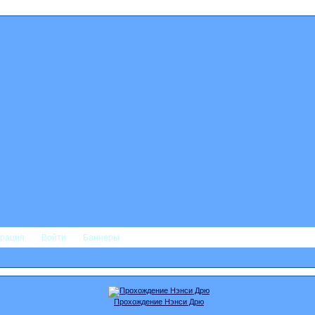
трация
Войти
Баннеры
Прохождение Нэнси Дрю