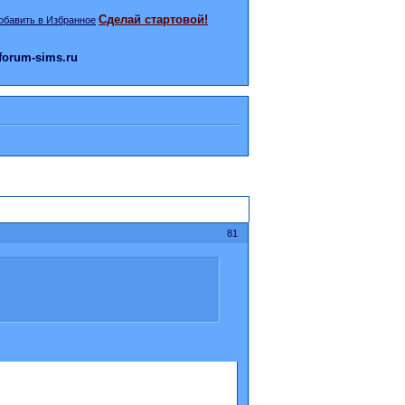
Сделай стартовой!
orum-sims.ru
81