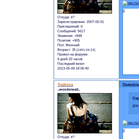
0
Откуда:
я?
Зарегистрирован
: 2007-05-01
Приглашений:
0
Сообщений:
5617
Уважение:
+848
Позитив:
+905
Пол:
Женский
Возраст:
35
[1991-04-23]
Провел на форуме:
8 дней 20 часов
Последний визит:
2013-05-09 18:06:40
Traitress
Поделить
..wonderwall..
Скр
Для
0
Откуда:
я?