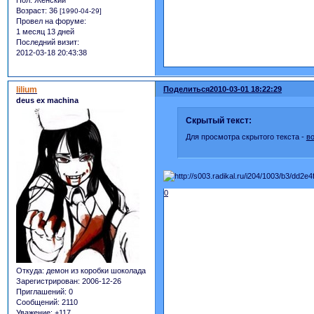
Пол:
Женский
Возраст:
36
[1990-04-29]
Провел на форуме:
1 месяц 13 дней
Последний визит:
2012-03-18 20:43:38
lilium
Поделиться
2010-03-01 18:22:29
deus ex machina
Скрытый текст:
Для просмотра скрытого текста -
в
0
Откуда:
демон из коробки шоколада
Зарегистрирован
: 2006-12-26
Приглашений:
0
Сообщений:
2110
Уважение:
+117