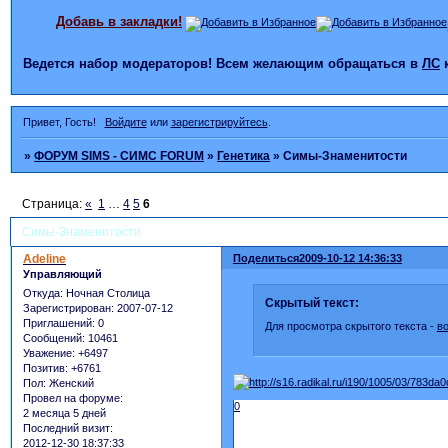
Добавь в закладки!
Ведется набор модераторов! Всем желающим обращаться в
ЛС
Привет, Гость!
Войдите
или
зарегистрируйтесь
.
»
ФОРУМ SIMS - СИМС FORUM
»
Генетика
»
Симы-Знаменитости
Страница:
«
1
…
4
5
6
Симы-Знаменитости
Adeline
Поделиться
2009-10-12 14:36:33
Управляющий
Откуда:
Ночная Столица
Скрытый текст:
Зарегистрирован
: 2007-07-12
Приглашений:
0
Для просмотра скрытого текста -
в
Сообщений:
10461
Уважение:
+6497
Позитив:
+6761
Пол:
Женский
Провел на форуме:
0
2 месяца 5 дней
Последний визит:
2012-12-30 18:37:33