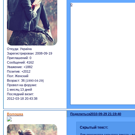
0
Откуда:
Україна
Зарегистрирован
: 2008-09-19
Приглашений:
0
Сообщений:
4162
Уважение:
+1882
Позитив:
+2012
Пол:
Женский
Возраст:
36
[1990-04-29]
Провел на форуме:
1 месяц 13 дней
Последний визит:
2012-03-18 20:43:38
Волошка
Поделиться
2010-09-29 21:19:40
Скрытый текст:
Для просмотра скрытого текста -
в