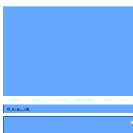
Форум
Участники
Правила
Регистрация
Войти
Банне
Активные темы