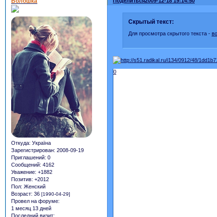
Волошка
Поделиться
2009-12-18 19:14:50
Скрытый текст:
Для просмотра скрытого текста -
в
0
Откуда:
Україна
Зарегистрирован
: 2008-09-19
Приглашений:
0
Сообщений:
4162
Уважение:
+1882
Позитив:
+2012
Пол:
Женский
Возраст:
36
[1990-04-29]
Провел на форуме:
1 месяц 13 дней
Последний визит: