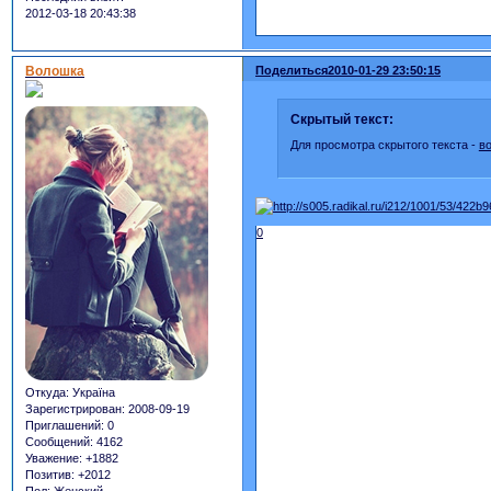
2012-03-18 20:43:38
Волошка
Поделиться
2010-01-29 23:50:15
Скрытый текст:
Для просмотра скрытого текста -
в
0
Откуда:
Україна
Зарегистрирован
: 2008-09-19
Приглашений:
0
Сообщений:
4162
Уважение:
+1882
Позитив:
+2012