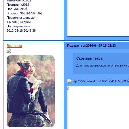
Уважение:
+1882
Позитив:
+2012
Пол:
Женский
Возраст:
36
[1990-04-29]
Провел на форуме:
1 месяц 13 дней
Последний визит:
2012-03-18 20:43:38
Волошка
Поделиться
2010-04-17 15:02:23
Скрытый текст:
Для просмотра скрытого текста -
в
0