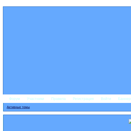
Форум
Участники
Правила
Регистрация
Войти
Банне
Активные темы