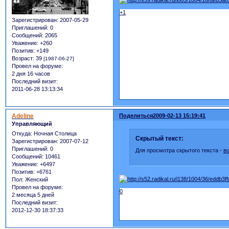
+1
Зарегистрирован
: 2007-05-29
Приглашений:
0
Сообщений:
2065
Уважение:
+260
Позитив:
+149
Возраст:
39
[1987-06-27]
Провел на форуме:
2 дня 16 часов
Последний визит:
2011-06-28 13:13:34
Adeline
Поделиться
2009-02-13 15:19:41
Управляющий
Откуда:
Ночная Столица
Скрытый текст:
Зарегистрирован
: 2007-07-12
Приглашений:
0
Для просмотра скрытого текста -
в
Сообщений:
10461
Уважение:
+6497
Позитив:
+6761
Пол:
Женский
Провел на форуме:
0
2 месяца 5 дней
Последний визит:
2012-12-30 18:37:33