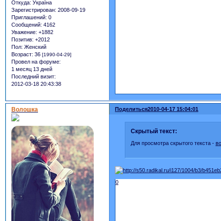
Откуда:
Україна
Зарегистрирован
: 2008-09-19
Приглашений:
0
Сообщений:
4162
Уважение:
+1882
Позитив:
+2012
Пол:
Женский
Возраст:
36
[1990-04-29]
Провел на форуме:
1 месяц 13 дней
Последний визит:
2012-03-18 20:43:38
Волошка
Поделиться
2010-04-17 15:04:01
Скрытый текст:
Для просмотра скрытого текста -
в
0