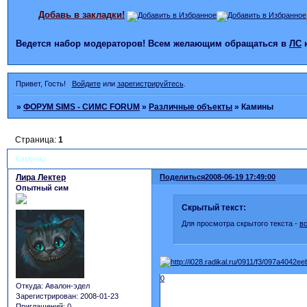
Добавь в закладки!
Ведется набор модераторов! Всем желающим обращаться в
ЛС
Привет, Гость!
Войдите
или
зарегистрируйтесь
.
»
ФОРУМ SIMS - СИМС FORUM
»
Различные объекты
»
Камины
Страница:
1
Камины
Лира Лектер
Поделиться
2008-06-19 17:49:00
Опытный сим
Скрытый текст:
Для просмотра скрытого текста -
в
0
Откуда:
Авалон-эдел
Зарегистрирован
: 2008-01-23
Приглашений:
0