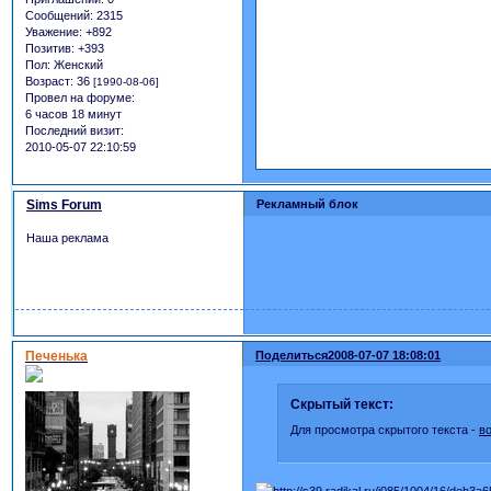
Сообщений:
2315
Уважение:
+892
Позитив:
+393
Пол:
Женский
Возраст:
36
[1990-08-06]
Провел на форуме:
6 часов 18 минут
Последний визит:
2010-05-07 22:10:59
Sims Forum
Рекламный блок
Наша реклама
Печенька
Поделиться
2008-07-07 18:08:01
Скрытый текст:
Для просмотра скрытого текста -
в