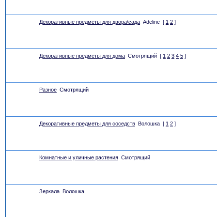
Декоративные предметы для двора\сада
Adeline
[
1
2
]
Декоративные предметы для дома
Смотрящий
[
1
2
3
4
5
]
Разное
Смотрящий
Декоративные предметы для соседств
Волошка
[
1
2
]
Комнатные и уличные растения
Смотрящий
Зеркала
Волошка