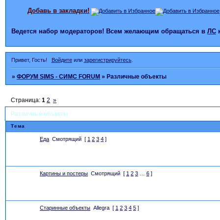
Добавь в закладки!
Ведется набор модераторов! Всем желающим обращаться в
ЛС
Привет, Гость!
Войдите
или
зарегистрируйтесь
.
»
ФОРУМ SIMS - СИМС FORUM
»
Различные объекты
Страница:
1
2
»
Различные объекты
Тема
Еда
Смотрящий
[
1
2
3
4
]
Картины и постеры
Смотрящий
[
1
2
3
…
6
]
Старинные объекты
Allegra
[
1
2
3
4
5
]