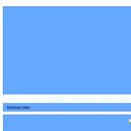
Форум
Участники
Правила
Регистрация
Войти
Банне
Активные темы