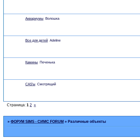
Аквариумы
Волошка
Все для детей
Adeline
Камины
Печенька
CAS'ы
Смотрящий
Страница:
1
2
»
»
ФОРУМ SIMS - СИМС FORUM
»
Различные объекты