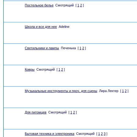
Постельное белье
Смотрящий
[
1
2
]
Школа и все для нее
Adeline
Светильники и лампы
Печенька
[
1
2
]
Ковры
Смотрящий
[
1
2
]
Музыкальные инструменты и проч. для сцены
Лира Лектер
[
1
2
]
Для питомцев
Смотрящий
[
1
2
]
Бытовая техника и электроника
Смотрящий
[
1
2
3
]