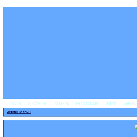
Форум
Участники
Правила
Регистрация
Войти
Банне
Активные темы