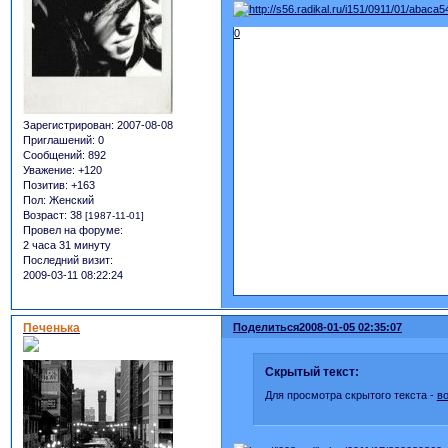
0
Зарегистрирован
: 2007-08-08
Приглашений:
0
Сообщений:
892
Уважение:
+120
Позитив:
+163
Пол:
Женский
Возраст:
38
[1987-11-01]
Провел на форуме:
2 часа 31 минуту
Последний визит:
2009-03-11 08:22:24
Печенька
Поделиться
2008-01-05 02:35:07
Скрытый текст:
Для просмотра скрытого текста -
в