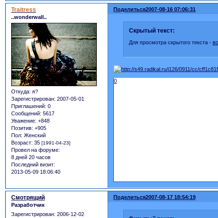
Traitress
Поделиться
2007-08-16 07:06:31
..wonderwall..
Скрытый текст:
Для просмотра скрытого текста -
в
0
Откуда:
я?
Зарегистрирован
: 2007-05-01
Приглашений:
0
Сообщений:
5617
Уважение:
+848
Позитив:
+905
Пол:
Женский
Возраст:
35
[1991-04-23]
Провел на форуме:
8 дней 20 часов
Последний визит:
2013-05-09 18:06:40
Смотрящий
Поделиться
2007-08-17 18:54:19
Разработчик
Зарегистрирован
: 2006-12-02