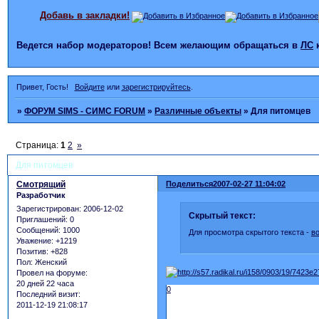
Добавь в закладки!
Ведется набор модераторов! Всем желающим обращаться в
ЛС
Привет, Гость!
Войдите
или
зарегистрируйтесь
.
»
ФОРУМ SIMS - СИМС FORUM
»
Различные объекты
»
Для питомцев
Страница:
1
2
»
Для питомцев
Смотрящий
Поделиться
2007-02-27 11:04:02
Разработчик
Зарегистрирован
: 2006-12-02
Скрытый текст:
Приглашений:
0
Сообщений:
1000
Для просмотра скрытого текста -
в
Уважение:
+1219
Позитив:
+828
Пол:
Женский
Провел на форуме:
20 дней 22 часа
0
Последний визит:
2011-12-19 21:08:17