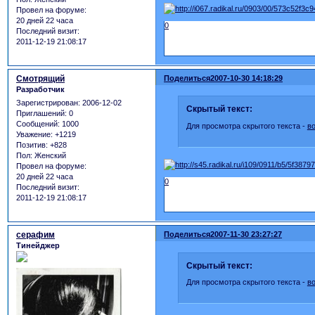
Провел на форуме:
20 дней 22 часа
0
Последний визит:
2011-12-19 21:08:17
Смотрящий
Поделиться
2007-10-30 14:18:29
Разработчик
Зарегистрирован
: 2006-12-02
Скрытый текст:
Приглашений:
0
Сообщений:
1000
Для просмотра скрытого текста -
в
Уважение:
+1219
Позитив:
+828
Пол:
Женский
Провел на форуме:
20 дней 22 часа
0
Последний визит:
2011-12-19 21:08:17
серафим
Поделиться
2007-11-30 23:27:27
Тинейджер
Скрытый текст:
Для просмотра скрытого текста -
в