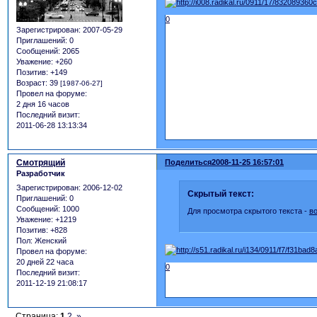
0
Зарегистрирован
: 2007-05-29
Приглашений:
0
Сообщений:
2065
Уважение:
+260
Позитив:
+149
Возраст:
39
[1987-06-27]
Провел на форуме:
2 дня 16 часов
Последний визит:
2011-06-28 13:13:34
Смотрящий
Поделиться
2008-11-25 16:57:01
Разработчик
Зарегистрирован
: 2006-12-02
Скрытый текст:
Приглашений:
0
Сообщений:
1000
Для просмотра скрытого текста -
в
Уважение:
+1219
Позитив:
+828
Пол:
Женский
Провел на форуме:
20 дней 22 часа
0
Последний визит:
2011-12-19 21:08:17
Страница:
1
2
»