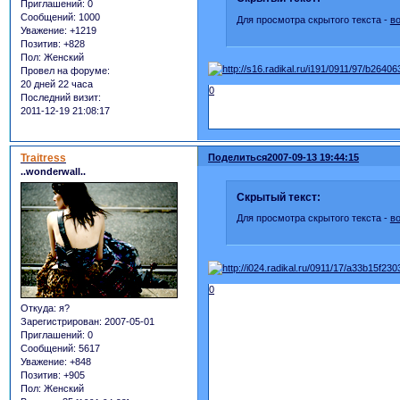
Приглашений:
0
Сообщений:
1000
Для просмотра скрытого текста -
в
Уважение:
+1219
Позитив:
+828
Пол:
Женский
Провел на форуме:
20 дней 22 часа
0
Последний визит:
2011-12-19 21:08:17
Traitress
Поделиться
2007-09-13 19:44:15
..wonderwall..
Скрытый текст:
Для просмотра скрытого текста -
в
0
Откуда:
я?
Зарегистрирован
: 2007-05-01
Приглашений:
0
Сообщений:
5617
Уважение:
+848
Позитив:
+905
Пол:
Женский