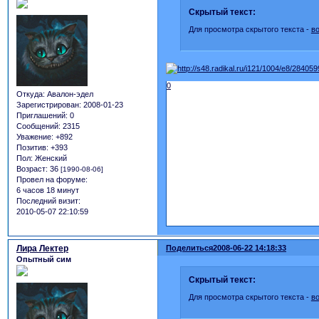
Скрытый текст:
Для просмотра скрытого текста -
в
0
Откуда:
Авалон-эдел
Зарегистрирован
: 2008-01-23
Приглашений:
0
Сообщений:
2315
Уважение:
+892
Позитив:
+393
Пол:
Женский
Возраст:
36
[1990-08-06]
Провел на форуме:
6 часов 18 минут
Последний визит:
2010-05-07 22:10:59
Лира Лектер
Поделиться
2008-06-22 14:18:33
Опытный сим
Скрытый текст:
Для просмотра скрытого текста -
в