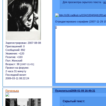
Для просмотра скрытого текста -
в
Отредактировано серафим (2007-11-29 15
0
Зарегистрирован
: 2007-08-08
Приглашений:
0
Сообщений:
892
Уважение:
+120
Позитив:
+163
Пол:
Женский
Возраст:
38
[1987-11-01]
Провел на форуме:
2 часа 31 минуту
Последний визит:
2009-03-11 08:22:24
Печенька
Поделиться
2008-01-09 16:49:31
Скрытый текст: