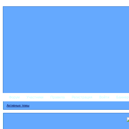
Форум
Участники
Правила
Регистрация
Войти
Банне
Активные темы