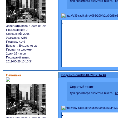
Для просмотра скрытого текста -
в
0
Зарегистрирован
: 2007-05-29
Приглашений:
0
Сообщений:
2065
Уважение:
+260
Позитив:
+149
Возраст:
39
[1987-06-27]
Провел на форуме:
2 дня 16 часов
Последний визит:
2011-06-28 13:13:34
Печенька
Поделиться
2008-01-28 17:14:46
Скрытый текст:
Для просмотра скрытого текста -
в
0