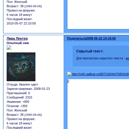
Пол:
Женский
Возраст:
36
[1990-08-06]
Провел на форуме:
6 часов 18 минут
Последний визит:
2010-05-07 22:10:59
Лира Лектер
Поделиться
2008-06-22 14:19:50
Опытный сим
Скрытый текст:
Для просмотра скрытого текста -
в
0
Откуда:
Авалон-эдел
Зарегистрирован
: 2008-01-23
Приглашений:
0
Сообщений:
2315
Уважение:
+892
Позитив:
+393
Пол:
Женский
Возраст:
36
[1990-08-06]
Провел на форуме:
6 часов 18 минут
Последний визит: