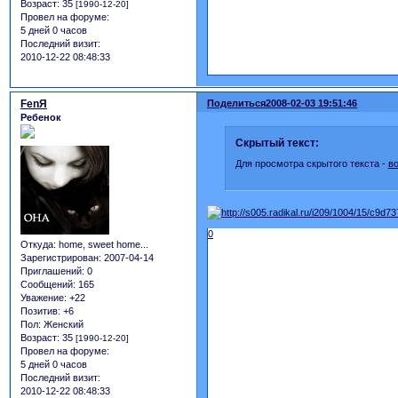
Возраст:
35
[1990-12-20]
Провел на форуме:
5 дней 0 часов
Последний визит:
2010-12-22 08:48:33
FеnЯ
Поделиться
2008-02-03 19:51:46
Ребенок
Скрытый текст:
Для просмотра скрытого текста -
в
0
Откуда:
home, sweet home...
Зарегистрирован
: 2007-04-14
Приглашений:
0
Сообщений:
165
Уважение:
+22
Позитив:
+6
Пол:
Женский
Возраст:
35
[1990-12-20]
Провел на форуме:
5 дней 0 часов
Последний визит:
2010-12-22 08:48:33