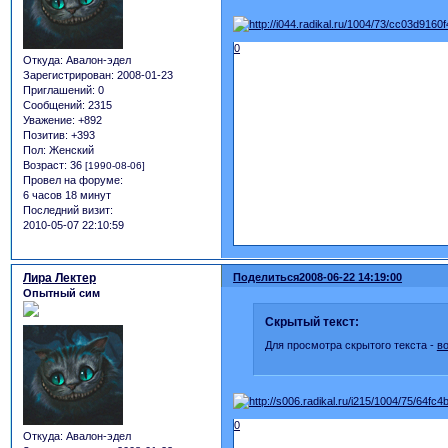
0
Откуда:
Авалон-эдел
Зарегистрирован
: 2008-01-23
Приглашений:
0
Сообщений:
2315
Уважение:
+892
Позитив:
+393
Пол:
Женский
Возраст:
36
[1990-08-06]
Провел на форуме:
6 часов 18 минут
Последний визит:
2010-05-07 22:10:59
Лира Лектер
Поделиться
2008-06-22 14:19:00
Опытный сим
Скрытый текст:
Для просмотра скрытого текста -
в
0
Откуда:
Авалон-эдел