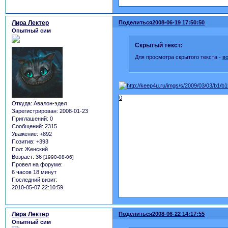
Лира Лектер
Поделиться
2008-06-19 17:50:50
Опытный сим
Скрытый текст:
Для просмотра скрытого текста -
в
0
Откуда:
Авалон-эдел
Зарегистрирован
: 2008-01-23
Приглашений:
0
Сообщений:
2315
Уважение:
+892
Позитив:
+393
Пол:
Женский
Возраст:
36
[1990-08-06]
Провел на форуме:
6 часов 18 минут
Последний визит:
2010-05-07 22:10:59
Лира Лектер
Поделиться
2008-06-22 14:17:55
Опытный сим