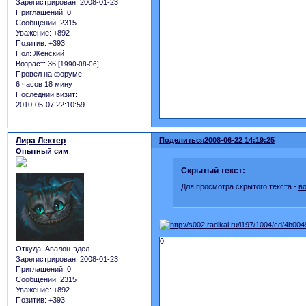
Зарегистрирован
: 2008-01-23
Приглашений:
0
Сообщений:
2315
Уважение:
+892
Позитив:
+393
Пол:
Женский
Возраст:
36
[1990-08-06]
Провел на форуме:
6 часов 18 минут
Последний визит:
2010-05-07 22:10:59
Лира Лектер
Поделиться
2008-06-22 14:19:25
Опытный сим
Скрытый текст:
Для просмотра скрытого текста -
в
0
Откуда:
Авалон-эдел
Зарегистрирован
: 2008-01-23
Приглашений:
0
Сообщений:
2315
Уважение:
+892
Позитив:
+393