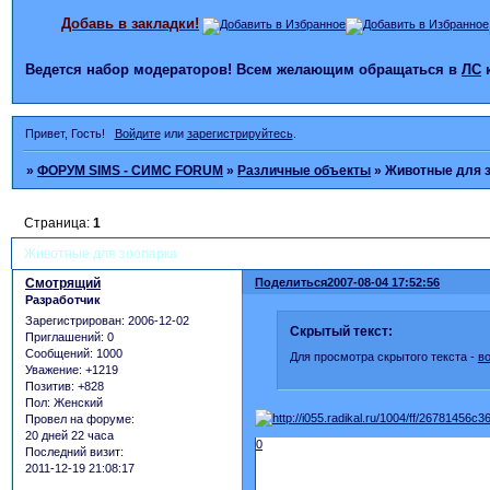
Добавь в закладки!
Ведется набор модераторов! Всем желающим обращаться в
ЛС
Привет, Гость!
Войдите
или
зарегистрируйтесь
.
»
ФОРУМ SIMS - СИМС FORUM
»
Различные объекты
»
Животные для 
Страница:
1
Животные для зоопарка
Смотрящий
Поделиться
2007-08-04 17:52:56
Разработчик
Зарегистрирован
: 2006-12-02
Скрытый текст:
Приглашений:
0
Сообщений:
1000
Для просмотра скрытого текста -
в
Уважение:
+1219
Позитив:
+828
Пол:
Женский
Провел на форуме:
20 дней 22 часа
0
Последний визит:
2011-12-19 21:08:17