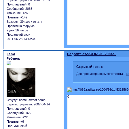
Зарегистрирован
: 2007-05-29
Приглашений:
0
Сообщений:
2065
Уважение:
+260
Позитив:
+149
Возраст:
39
[1987-06-27]
Провел на форуме:
2 дня 16 часов
Последний визит:
2011-06-28 13:13:34
FеnЯ
Поделиться
2008-02-03 12:56:21
Ребенок
Скрытый текст:
Для просмотра скрытого текста -
в
0
Откуда:
home, sweet home...
Зарегистрирован
: 2007-04-14
Приглашений:
0
Сообщений:
165
Уважение:
+22
Позитив:
+6
Пол:
Женский