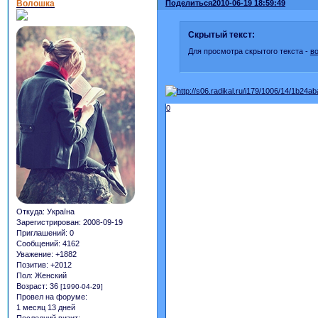
Волошка
Поделиться
2010-06-19 18:59:49
Скрытый текст:
Для просмотра скрытого текста -
в
0
Откуда:
Україна
Зарегистрирован
: 2008-09-19
Приглашений:
0
Сообщений:
4162
Уважение:
+1882
Позитив:
+2012
Пол:
Женский
Возраст:
36
[1990-04-29]
Провел на форуме:
1 месяц 13 дней