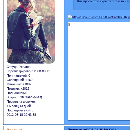
Для просмотра скрытого текста -
в
0
Откуда:
Україна
Зарегистрирован
: 2008-09-19
Приглашений:
0
Сообщений:
4162
Уважение:
+1882
Позитив:
+2012
Пол:
Женский
Возраст:
36
[1990-04-29]
Провел на форуме:
1 месяц 13 дней
Последний визит:
2012-03-18 20:43:38
Волошка
Поделиться
2011-01-28 19:22:11