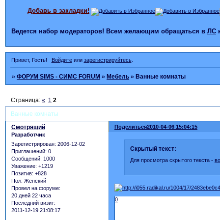
Добавь в закладки!
Ведется набор модераторов! Всем желающим обращаться в
ЛС
Привет, Гость!
Войдите
или
зарегистрируйтесь
.
»
ФОРУМ SIMS - СИМС FORUM
»
Мебель
»
Ванные комнаты
Страница:
«
1
2
Ванные комнаты
Смотрящий
Поделиться
2010-04-06 15:04:15
Разработчик
Зарегистрирован
: 2006-12-02
Скрытый текст:
Приглашений:
0
Сообщений:
1000
Для просмотра скрытого текста -
в
Уважение:
+1219
Позитив:
+828
Пол:
Женский
Провел на форуме:
20 дней 22 часа
0
Последний визит:
2011-12-19 21:08:17