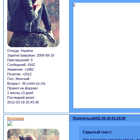
0
Откуда:
Україна
Зарегистрирован
: 2008-09-19
Приглашений:
0
Сообщений:
4162
Уважение:
+1882
Позитив:
+2012
Пол:
Женский
Возраст:
36
[1990-04-29]
Провел на форуме:
1 месяц 13 дней
Последний визит:
2012-03-18 20:43:38
Волошка
Поделиться
2011-06-16 01:24:59
Скрытый текст:
Для просмотра скрытого текста -
в