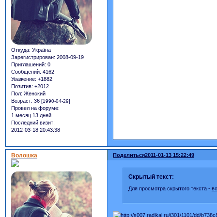
Откуда:
Україна
Зарегистрирован
: 2008-09-19
Приглашений:
0
Сообщений:
4162
Уважение:
+1882
Позитив:
+2012
Пол:
Женский
Возраст:
36
[1990-04-29]
Провел на форуме:
1 месяц 13 дней
Последний визит:
2012-03-18 20:43:38
Волошка
Поделиться
2011-01-13 15:22:49
Скрытый текст:
Для просмотра скрытого текста -
в