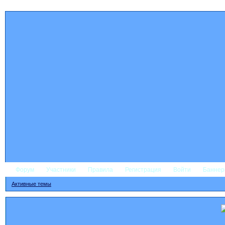
Форум
Участники
Правила
Регистрация
Войти
Банне
Активные темы