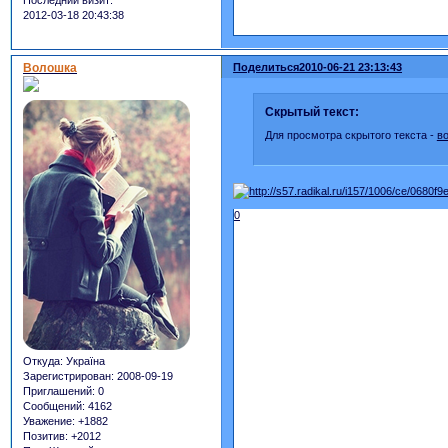
Последний визит:
2012-03-18 20:43:38
Волошка
Поделиться
2010-06-21 23:13:43
Скрытый текст:
Для просмотра скрытого текста -
в
0
Откуда:
Україна
Зарегистрирован
: 2008-09-19
Приглашений:
0
Сообщений:
4162
Уважение:
+1882
Позитив:
+2012