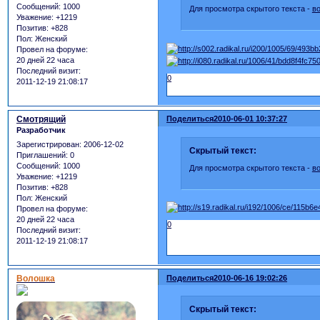
Сообщений:
1000
Для просмотра скрытого текста -
в
Уважение:
+1219
Позитив:
+828
Пол:
Женский
Провел на форуме:
20 дней 22 часа
Последний визит:
0
2011-12-19 21:08:17
Смотрящий
Поделиться
2010-06-01 10:37:27
Разработчик
Зарегистрирован
: 2006-12-02
Скрытый текст:
Приглашений:
0
Сообщений:
1000
Для просмотра скрытого текста -
в
Уважение:
+1219
Позитив:
+828
Пол:
Женский
Провел на форуме:
20 дней 22 часа
0
Последний визит:
2011-12-19 21:08:17
Волошка
Поделиться
2010-06-16 19:02:26
Скрытый текст: