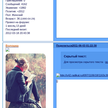
Приглашений:
0
Сообщений:
4162
Уважение:
+1882
Позитив:
+2012
Пол:
Женский
Возраст:
36
[1990-04-29]
Провел на форуме:
1 месяц 13 дней
Последний визит:
2012-03-18 20:43:38
Волошка
Поделиться
2011-06-03 01:22:30
Скрытый текст:
Для просмотра скрытого текста -
в
0