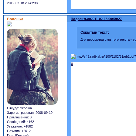
2012-03-18 20:43:38
Волошка
Поделиться
2011-02-18 00:59:27
Скрытый текст:
Для просмотра скрытого текста -
в
0
Откуда:
Україна
Зарегистрирован
: 2008-09-19
Приглашений:
0
Сообщений:
4162
Уважение:
+1882
Позитив:
+2012
Пол:
Женский