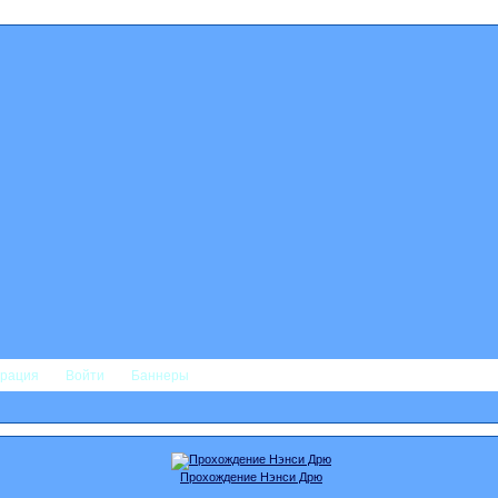
трация
Войти
Баннеры
Прохождение Нэнси Дрю