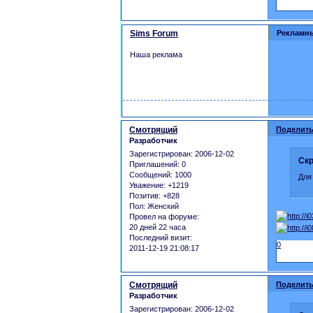
Sims Forum
Рекламн
Наша реклама
Смотрящий
Поделить
Разработчик
Зарегистрирован
: 2006-12-02
Скр
Приглашений:
0
Сообщений:
1000
Для
Уважение:
+1219
Позитив:
+828
Пол:
Женский
Провел на форуме:
20 дней 22 часа
Последний визит:
0
2011-12-19 21:08:17
Смотрящий
Поделить
Разработчик
Зарегистрирован
: 2006-12-02