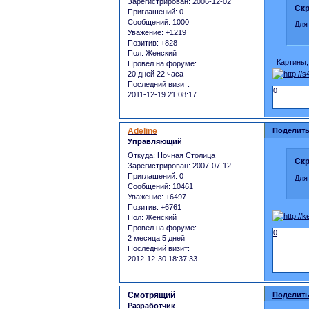
Зарегистрирован
: 2006-12-02
Скр
Приглашений:
0
Сообщений:
1000
Для
Уважение:
+1219
Позитив:
+828
Пол:
Женский
Картины, 
Провел на форуме:
20 дней 22 часа
Последний визит:
0
2011-12-19 21:08:17
Adeline
Поделить
Управляющий
Откуда:
Ночная Столица
Скр
Зарегистрирован
: 2007-07-12
Приглашений:
0
Для
Сообщений:
10461
Уважение:
+6497
Позитив:
+6761
Пол:
Женский
Провел на форуме:
0
2 месяца 5 дней
Последний визит:
2012-12-30 18:37:33
Смотрящий
Поделить
Разработчик