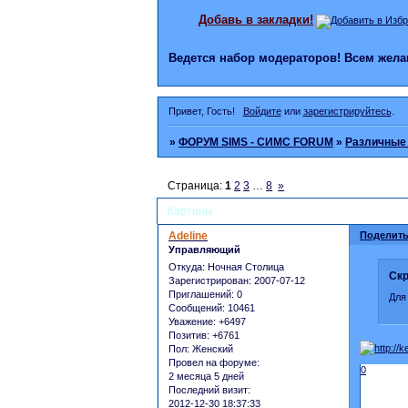
Добавь в закладки!
Ведется набор модераторов! Всем же
Привет, Гость!
Войдите
или
зарегистрируйтесь
.
»
ФОРУМ SIMS - СИМС FORUM
»
Различные
Страница:
1
2
3
…
8
»
Картины
Adeline
Поделить
Управляющий
Откуда:
Ночная Столица
Скр
Зарегистрирован
: 2007-07-12
Приглашений:
0
Для
Сообщений:
10461
Уважение:
+6497
Позитив:
+6761
Пол:
Женский
Провел на форуме:
0
2 месяца 5 дней
Последний визит:
2012-12-30 18:37:33