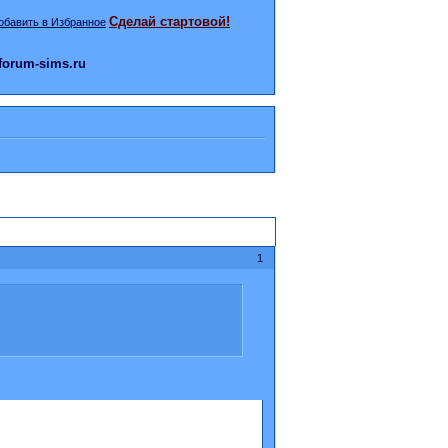
Сделай стартовой!
orum-sims.ru
1