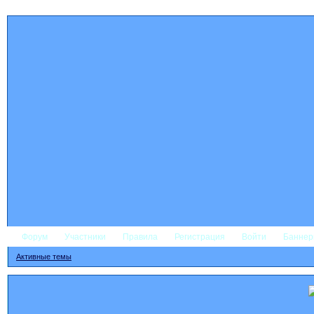
Форум
Участники
Правила
Регистрация
Войти
Банне
Активные темы