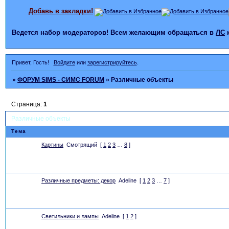
Добавь в закладки!
Ведется набор модераторов! Всем желающим обращаться в
ЛС
Привет, Гость!
Войдите
или
зарегистрируйтесь
.
»
ФОРУМ SIMS - СИМС FORUM
»
Различные объекты
Страница:
1
Различные объекты
Тема
Картины
Смотрящий
[
1
2
3
…
8
]
Различные предметы: декор
Adeline
[
1
2
3
…
7
]
Светильники и лампы
Adeline
[
1
2
]