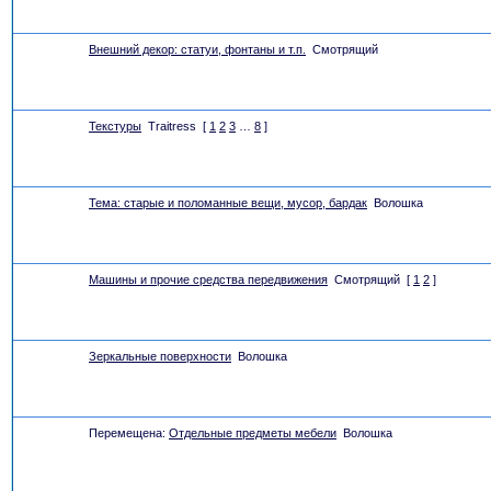
Внешний декор: статуи, фонтаны и т.п.
Смотрящий
Текстуры
Traitress
[
1
2
3
…
8
]
Тема: старые и поломанные вещи, мусор, бардак
Волошка
Машины и прочие средства передвижения
Смотрящий
[
1
2
]
Зеркальные поверхности
Волошка
Перемещена:
Отдельные предметы мебели
Волошка