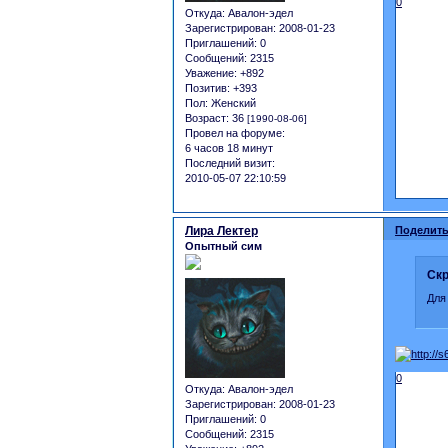
0
Откуда:
Авалон-эдел
Зарегистрирован
: 2008-01-23
Приглашений:
0
Сообщений:
2315
Уважение:
+892
Позитив:
+393
Пол:
Женский
Возраст:
36
[1990-08-06]
Провел на форуме:
6 часов 18 минут
Последний визит:
2010-05-07 22:10:59
Лира Лектер
Поделить
Опытный сим
Скр
Для
0
Откуда:
Авалон-эдел
Зарегистрирован
: 2008-01-23
Приглашений:
0
Сообщений:
2315