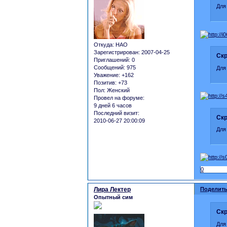
Для
Откуда:
НАО
Зарегистрирован
: 2007-04-25
Скр
Приглашений:
0
Сообщений:
975
Для
Уважение:
+162
Позитив:
+73
Пол:
Женский
Провел на форуме:
9 дней 6 часов
Последний визит:
Скр
2010-06-27 20:00:09
Для
0
Лира Лектер
Поделить
Опытный сим
Скр
Для