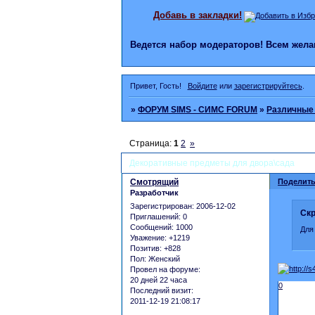
Добавь в закладки!
Ведется набор модераторов! Всем же
Привет, Гость!
Войдите
или
зарегистрируйтесь
.
»
ФОРУМ SIMS - СИМС FORUM
»
Различные
Страница:
1
2
»
Декоративные предметы для двора\сада
Смотрящий
Поделить
Разработчик
Зарегистрирован
: 2006-12-02
Скр
Приглашений:
0
Сообщений:
1000
Для
Уважение:
+1219
Позитив:
+828
Пол:
Женский
Провел на форуме:
20 дней 22 часа
0
Последний визит:
2011-12-19 21:08:17