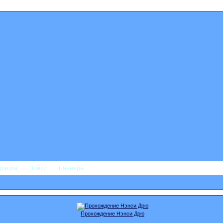
трация
Войти
Баннеры
Прохождение Нэнси Дрю