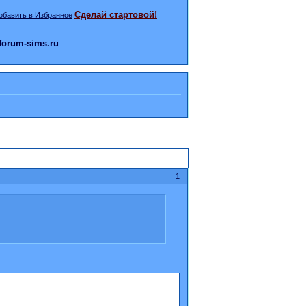
Сделай стартовой!
orum-sims.ru
1