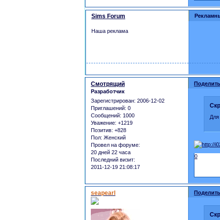
Sims Forum
Рекламн
Наша реклама
Смотрящий
Поделить
Разработчик
Зарегистрирован
: 2006-12-02
Скр
Приглашений:
0
Сообщений:
1000
Для
Уважение:
+1219
Позитив:
+828
Пол:
Женский
Провел на форуме:
20 дней 22 часа
0
Последний визит:
2011-12-19 21:08:17
seapearl
Поделить
Скр