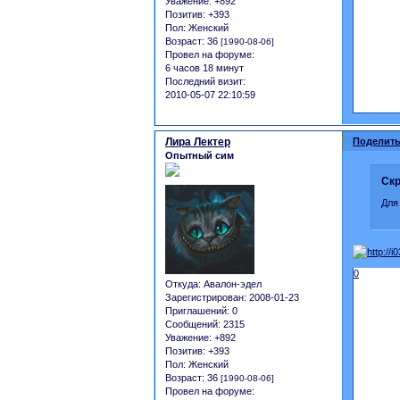
Уважение:
+892
Позитив:
+393
Пол:
Женский
Возраст:
36
[1990-08-06]
Провел на форуме:
6 часов 18 минут
Последний визит:
2010-05-07 22:10:59
Лира Лектер
Поделить
Опытный сим
Скр
Для
0
Откуда:
Авалон-эдел
Зарегистрирован
: 2008-01-23
Приглашений:
0
Сообщений:
2315
Уважение:
+892
Позитив:
+393
Пол:
Женский
Возраст:
36
[1990-08-06]
Провел на форуме: