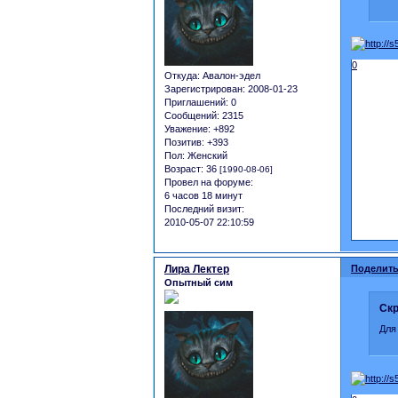
0
Откуда:
Авалон-эдел
Зарегистрирован
: 2008-01-23
Приглашений:
0
Сообщений:
2315
Уважение:
+892
Позитив:
+393
Пол:
Женский
Возраст:
36
[1990-08-06]
Провел на форуме:
6 часов 18 минут
Последний визит:
2010-05-07 22:10:59
Лира Лектер
Поделить
Опытный сим
Скр
Для