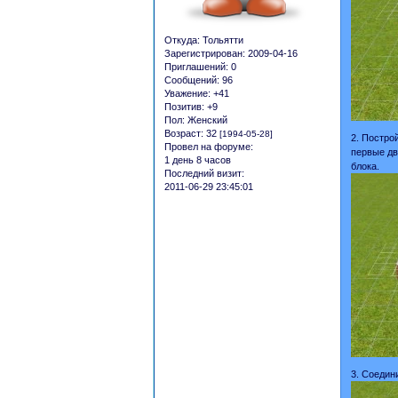
Откуда:
Тольятти
Зарегистрирован
: 2009-04-16
Приглашений:
0
Сообщений:
96
Уважение:
+41
Позитив:
+9
Пол:
Женский
Возраст:
32
[1994-05-28]
2. Постро
Провел на форуме:
первые дв
1 день 8 часов
блока.
Последний визит:
2011-06-29 23:45:01
3. Соедин