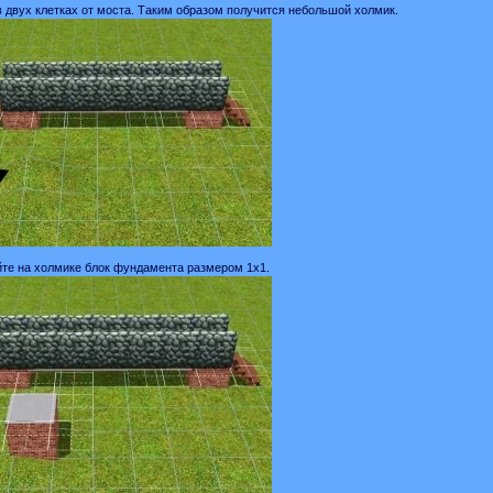
в двух клетках от моста. Таким образом получится небольшой холмик.
йте на холмике блок фундамента размером 1х1.