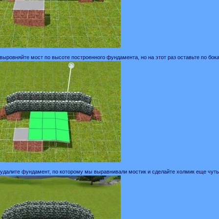
 выровняйте мост по высоте построенного фундамента, но на этот раз оставьте по бо
 удалите фундамент, по которому мы выравнивали мостик и сделайте холмик еще чут