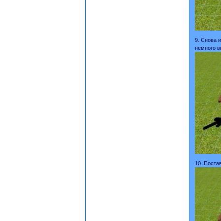
9. Снова 
немного в
10. Поста