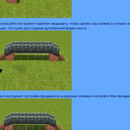
используйте инструмент поднятия ландшафта, чтобы сделать наш холмик (с которого
ыше. Это нужно для создания дугообразной формы моста.
вьте инструмент постройки фундамента на вершину холмика и постройте блок фундаме