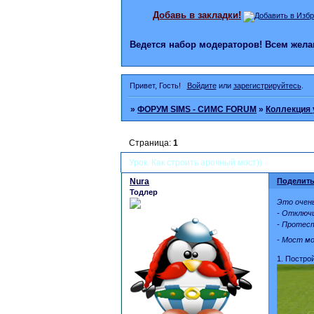
Добавь в закладки!
Ведется набор модераторов! Всем же
Привет, Гость!
Войдите
или
зарегистрируйтесь
.
»
ФОРУМ SIMS - СИМС FORUM
»
Коллекция 
Страница:
1
Урок. Как строить арочный мост))
Nura
Поделить
Тодлер
Это очень
- Отключ
- Протес
- Мост м
1. Постро