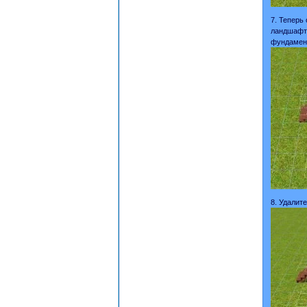
7. Теперь 
ландшафта
фундамент
8. Удалит