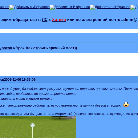
лающим обращаться в
ЛС
к
Хатико
или по электронной почте admin@f
уроков
»
Урок. Как строить арочный мост))
ся
2009-11-06 19:38:09
 легкий урок, благодаря которому вы научитесь строить арочные мосты. После п
ить коды, введенные во время строительства
тировать мост в жилом режиме
ожет некотрректно работать, если переместить лот на другой участок.
йте два квадратика фундамента размером 1х1 (количество клеток, разделющее их дол