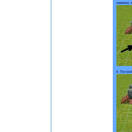
нажима), 
6. Постро