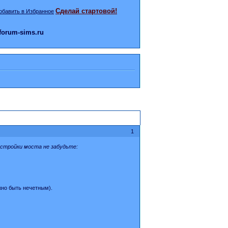
Сделай стартовой!
orum-sims.ru
1
остройки моста не забудьте:
жно быть нечетным).