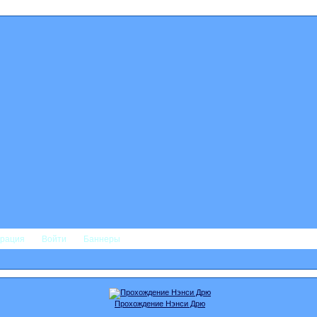
трация
Войти
Баннеры
Прохождение Нэнси Дрю