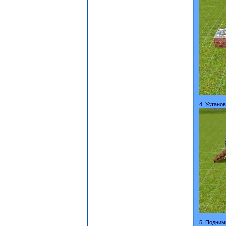
4. Устано
5. Подним