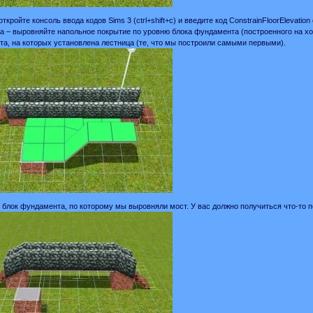
откройте консоль ввода кодов Sims 3 (ctrl+shift+c) и введите код ConstrainFloorElevati
 – выровняйте напольное покрытие по уровню блока фундамента (построенного на хо
а, на которых установлена лестница (те, что мы построили самыми первыми).
е блок фундамента, по которому мы выровняли мост. У вас должно получиться что-то п