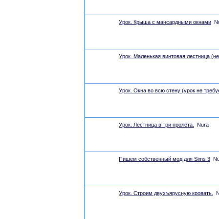
Урок. Крыша с мансардными окнами
N
Урок. Маленькая винтовая лестница (не
Урок. Окна во всю стену (урок не требу
Урок. Лестница в три пролёта.
Nura
Пишем собственный мод для Sims 3
Nu
Урок. Строим двухъярусную кровать.
N