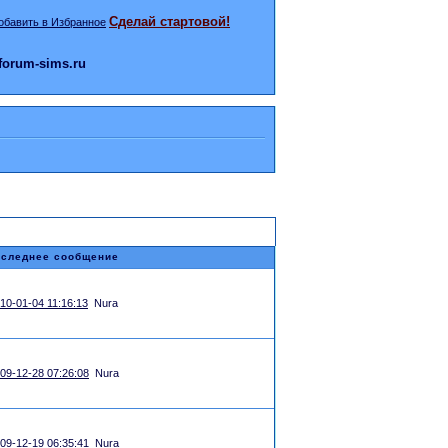
Сделай стартовой!
orum-sims.ru
следнее сообщение
10-01-04 11:16:13
Nura
09-12-28 07:26:08
Nura
09-12-19 06:35:41
Nura