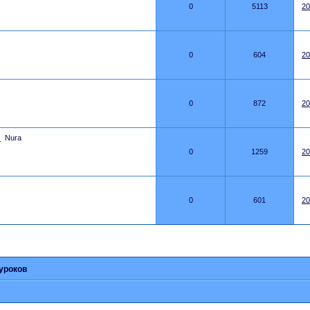
0
5113
20
0
604
20
0
872
20
.
Nura
0
1259
20
0
601
20
уроков