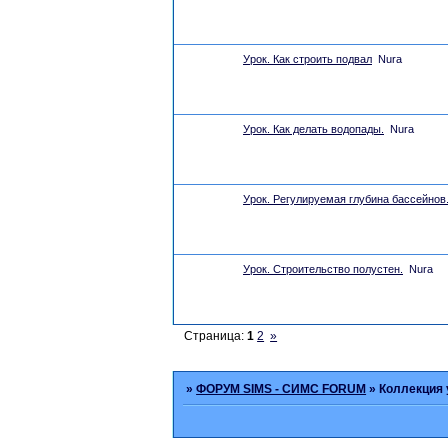
Урок. Как строить подвал
Nura
Урок. Как делать водопады.
Nura
Урок. Регулируемая глубина бассейнов
Урок. Строительство полустен.
Nura
Страница:
1
2
»
»
ФОРУМ SIMS - СИМС FORUM
»
Коллекция 