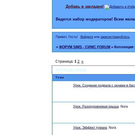
Добавь в закладки!
Ведется набор модераторов! Всем же
Привет, Гость!
Войдите
или
зарегистрируйтесь
.
»
ФОРУМ SIMS - СИМС FORUM
»
Коллекция 
Страница:
1
2
»
Коллекция уроков
Тема
Урок. Создание подвала с окнами в бас
Урок. Разноуровневая крыша
Nura
Урок. Эффект тумана
Nura