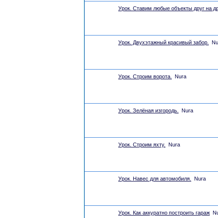
Урок. Ставим любые объекты друг на др
Урок. Двухэтажный красивый забор.
Nu
Урок. Строим ворота.
Nura
Урок. Зелёная изгородь.
Nura
Урок. Строим яхту.
Nura
Урок. Навес для автомобиля.
Nura
Урок. Как аккуратно построить гараж
N