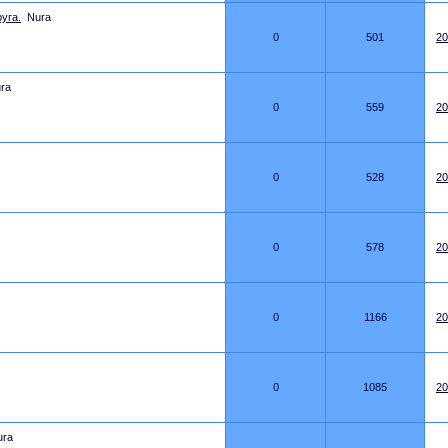
уга.
Nura
0
501
20
ra
0
559
20
0
528
20
0
578
20
0
1166
20
0
1085
20
ura