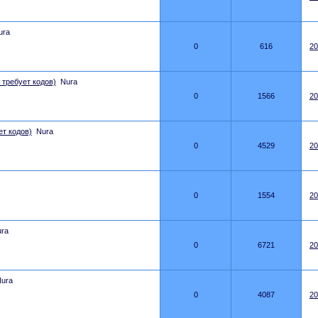
ura
0
616
20
 требует кодов)
Nura
0
1566
20
ет кодов)
Nura
0
4529
20
0
1554
20
ra
0
6721
20
ura
0
4087
20