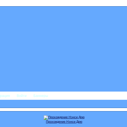
трация
Войти
Баннеры
Прохождение Нэнси Дрю