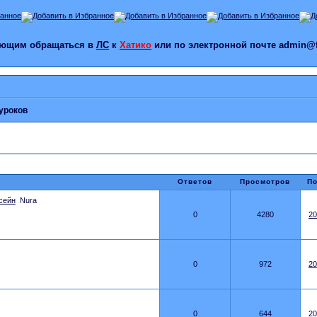
лающим обращаться в
ЛС
к
Хатико
или по электронной почте admin@f
уроков
Ответов
Просмотров
По
сейн
Nura
0
4280
20
0
972
20
0
644
20