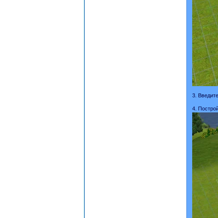
3. Введите
4. Постро