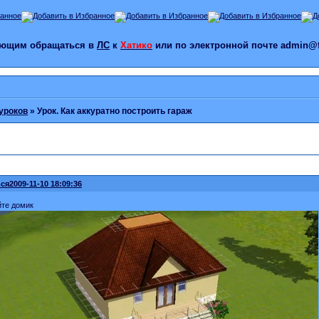
лающим обращаться в
ЛС
к
Хатико
или по электронной почте admin@f
уроков
»
Урок. Как аккуратно построить гараж
ся
2009-11-10 18:09:36
йте домик