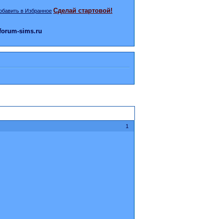
Сделай стартовой!
orum-sims.ru
1