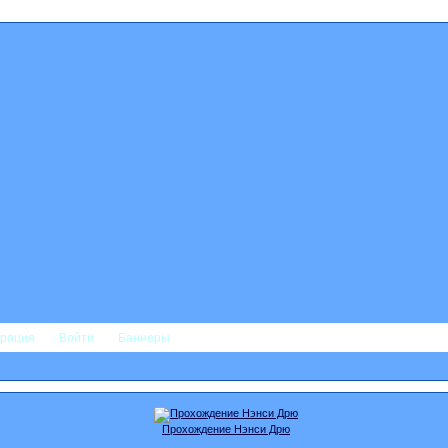
трация
Войти
Баннеры
Прохождение Нэнси Дрю