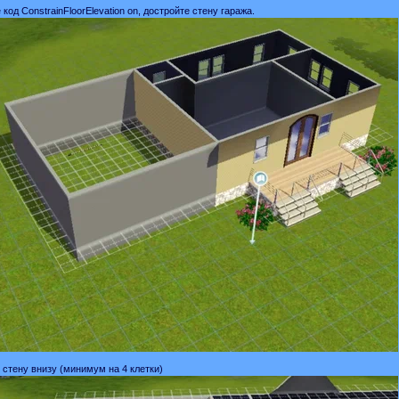
 код ConstrainFloorElevation on, достройте стену гаража.
е стену внизу (минимум на 4 клетки)