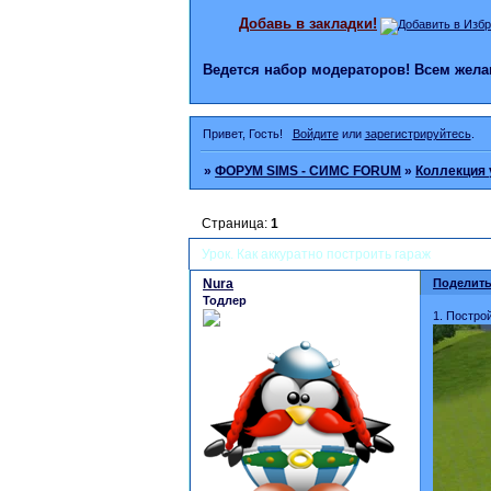
Добавь в закладки!
Ведется набор модераторов! Всем же
Привет, Гость!
Войдите
или
зарегистрируйтесь
.
»
ФОРУМ SIMS - СИМС FORUM
»
Коллекция 
Страница:
1
Урок. Как аккуратно построить гараж
Nura
Поделить
Тодлер
1. Постро