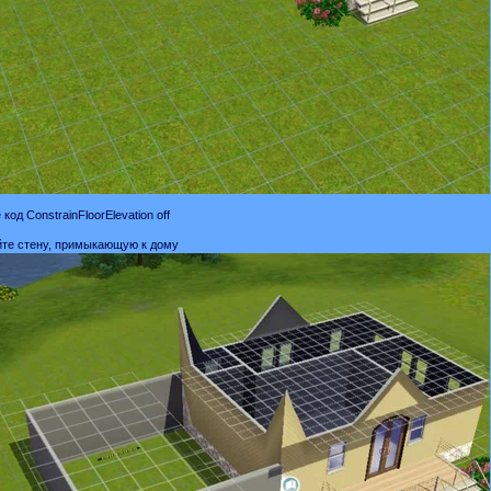
 код ConstrainFloorElevation off
йте стену, примыкающую к дому