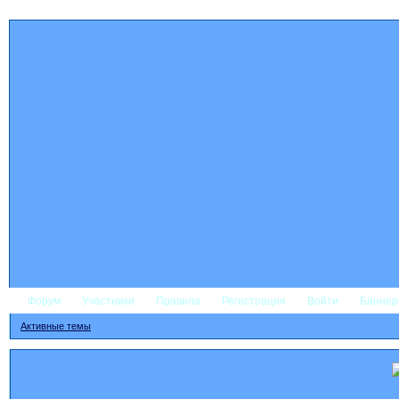
Форум
Участники
Правила
Регистрация
Войти
Банне
Активные темы