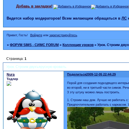
Добавь в закладки!
Ведется набор модераторов! Всем желающим обращаться в
ЛС
Привет, Гость!
Войдите
или
зарегистрируйтесь
.
»
ФОРУМ SIMS - СИМС FORUM
»
Коллекция уроков
»
Урок. Строим дву
Страница:
1
Урок. Строим двухъярусную кровать.
Nura
Поделиться
2009-12-05 22:44:29
Тодлер
Порой для создания подходящего интерьера
во второй, ни в третьей части симов. Ре
3 эту штуку можно лишь построить.
1. Строим наш дом. Лучше не работать с
Предпочтительнее работать с каркасом. 