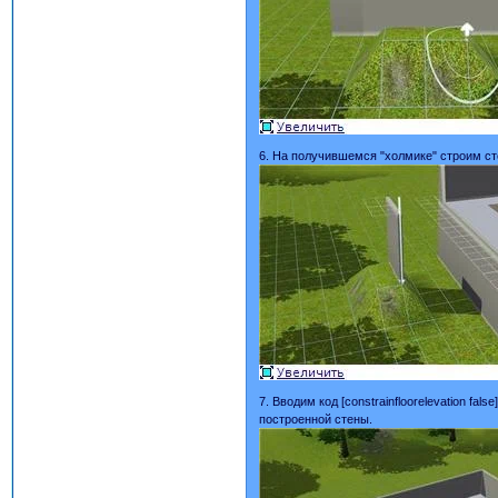
6. На получившемся "холмике" строим ст
7. Вводим код [constrainfloorelevation 
построенной стены.