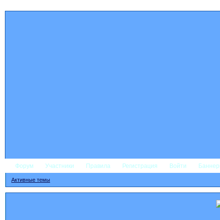
Форум
Участники
Правила
Регистрация
Войти
Банне
Активные темы