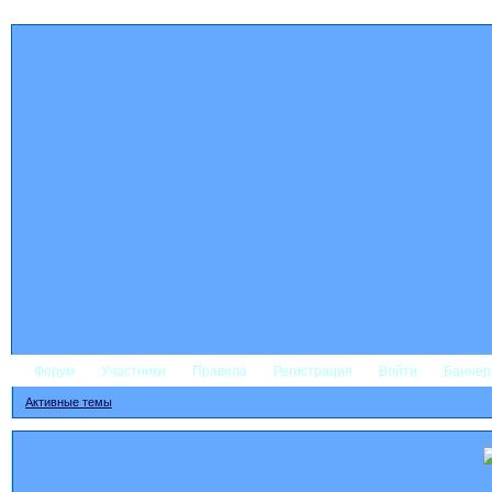
Форум
Участники
Правила
Регистрация
Войти
Банне
Активные темы