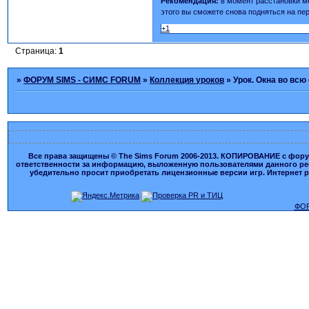
Рекомендация:
в момент расстановки ме
этого вы сможете снова подняться на пе
+1
Страница:
1
»
ФОРУМ SIMS - СИМС FORUM
»
Коллекция уроков
»
Урок. Окна во всю 
Все права защищены © The Sims Forum 2006-2013. КОПИРОВАНИЕ с форума
ответственности за информацию, выложенную пользователями данного ресу
убедительно просит приобретать лицензионные версии игр. Интернет рес
ФОР