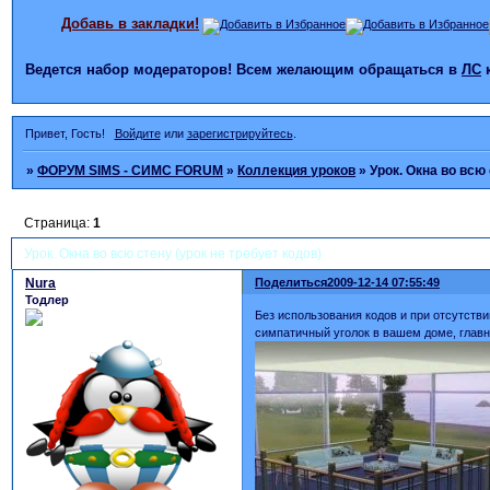
Добавь в закладки!
Ведется набор модераторов! Всем желающим обращаться в
ЛС
Привет, Гость!
Войдите
или
зарегистрируйтесь
.
»
ФОРУМ SIMS - СИМС FORUM
»
Коллекция уроков
»
Урок. Окна во всю 
Страница:
1
Урок. Окна во всю стену (урок не требует кодов)
Nura
Поделиться
2009-12-14 07:55:49
Тодлер
Без использования кодов и при отсутст
симпатичный уголок в вашем доме, главн