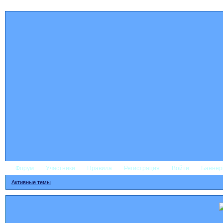
Форум
Участники
Правила
Регистрация
Войти
Банне
Активные темы