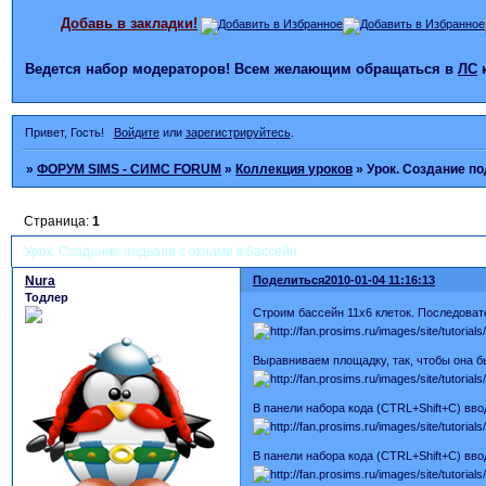
Добавь в закладки!
Ведется набор модераторов! Всем желающим обращаться в
ЛС
Привет, Гость!
Войдите
или
зарегистрируйтесь
.
»
ФОРУМ SIMS - СИМС FORUM
»
Коллекция уроков
»
Урок. Создание по
Страница:
1
Урок. Создание подвала с окнами в бассейн
Nura
Поделиться
2010-01-04 11:16:13
Тодлер
Строим бассейн 11х6 клеток. Последоват
Выравниваем площадку, так, чтобы она бы
В панели набора кода (CTRL+Shift+C) ввод
В панели набора кода (CTRL+Shift+C) вводи