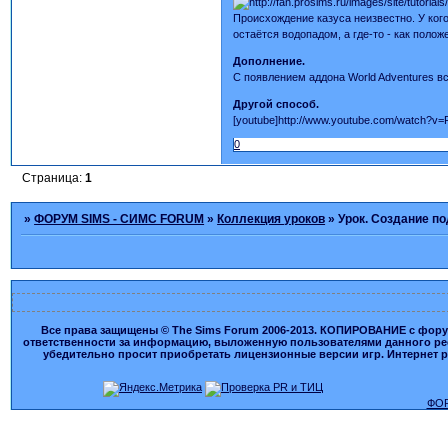
Происхождение казуса неизвестно. У кого-
остаётся водопадом, а где-то - как полож
Дополнение.
С появлением аддона World Adventures в
Другой способ.
[youtube]http://www.youtube.com/watch?v
0
Страница:
1
»
ФОРУМ SIMS - СИМС FORUM
»
Коллекция уроков
»
Урок. Создание по
Все права защищены © The Sims Forum 2006-2013. КОПИРОВАНИЕ с форума
ответственности за информацию, выложенную пользователями данного ресу
убедительно просит приобретать лицензионные версии игр. Интернет рес
ФОР