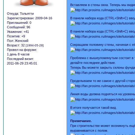
Вставляем в стены окна. Теперь мы видим
Откуда:
Тольятти
В панели набора кода (CTRL+Shift+C) вво
Зарегистрирован
: 2009-04-16
Приглашений:
0
Сообщений:
96
В панели набора кода (CTRL+Shift+C) ввод
Уважение:
+41
Позитив:
+9
Пол:
Женский
Сокращаем половину стены, начиная с её
Возраст:
32
[1994-05-28]
Провел на форуме:
1 день 8 часов
Проблема с вышеупомянутым состоит в том
Последний визит:
делайте последнее действие.
2011-06-29 23:45:01
Теперь Вы можете закрыть склоны фундам
Проделываем то же самое с другой стор
Линия воды должна подняться на уровень
В итоге получается такой вид.
Примечание.
При строительстве может возникнуть ещё 
выравнивается с полом.