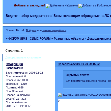
Добавь в закладки!
Ведется набор модераторов! Всем желающим обращаться в
ЛС
Привет, Гость!
Войдите
или
зарегистрируйтесь
.
»
ФОРУМ SIMS - СИМС FORUM
»
Различные объекты
»
Декоративные 
Страница:
1
Декоративные животные
Смотрящий
Поделиться
2009-10-30 09:15:02
Разработчик
Зарегистрирован
: 2006-12-02
Скрытый текст:
Приглашений:
0
Сообщений:
1000
Для просмотра скрытого текста -
в
Уважение:
+1219
Позитив:
+828
Пол:
Женский
Провел на форуме:
20 дней 22 часа
0
Последний визит:
2011-12-19 21:08:17