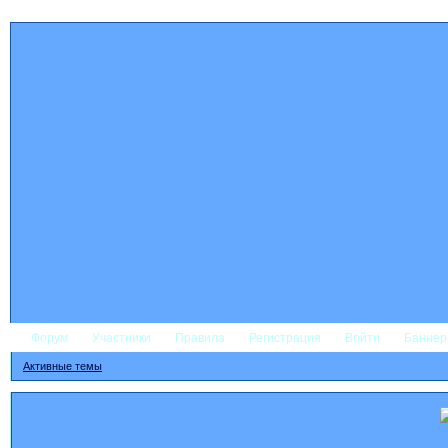
Форум
Участники
Правила
Регистрация
Войти
Банне
Активные темы