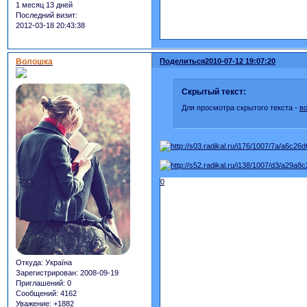
1 месяц 13 дней
Последний визит:
2012-03-18 20:43:38
Волошка
Поделиться
2010-07-12 19:07:20
Скрытый текст:
Для просмотра скрытого текста -
в
0
Откуда:
Україна
Зарегистрирован
: 2008-09-19
Приглашений:
0
Сообщений:
4162
Уважение:
+1882