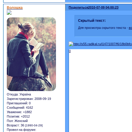
Волошка
Поделиться
2010-07-09 04:00:23
Скрытый текст:
Для просмотра скрытого текста -
в
0
Откуда:
Україна
Зарегистрирован
: 2008-09-19
Приглашений:
0
Сообщений:
4162
Уважение:
+1882
Позитив:
+2012
Пол:
Женский
Возраст:
36
[1990-04-29]
Провел на форуме: