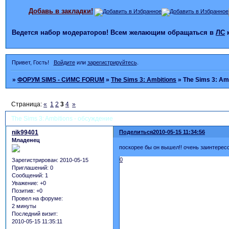
Добавь в закладки!
Ведется набор модераторов! Всем желающим обращаться в
ЛС
Привет, Гость!
Войдите
или
зарегистрируйтесь
.
»
ФОРУМ SIMS - СИМС FORUM
»
The Sims 3: Ambitions
»
The Sims 3: Am
Страница:
«
1
2
3
4
»
The Sims 3: Ambitions - обсуждение
nik99401
Поделиться
2010-05-15 11:34:56
Младенец
поскорее бы он вышел!! очень заинтерес
0
Зарегистрирован
: 2010-05-15
Приглашений:
0
Сообщений:
1
Уважение:
+0
Позитив:
+0
Провел на форуме:
2 минуты
Последний визит:
2010-05-15 11:35:11