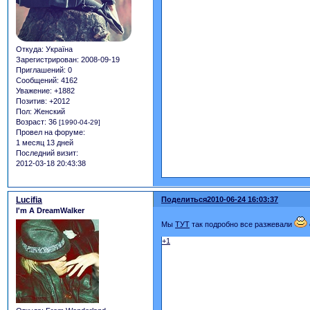
Откуда:
Україна
Зарегистрирован
: 2008-09-19
Приглашений:
0
Сообщений:
4162
Уважение:
+1882
Позитив:
+2012
Пол:
Женский
Возраст:
36
[1990-04-29]
Провел на форуме:
1 месяц 13 дней
Последний визит:
2012-03-18 20:43:38
Lucifia
Поделиться
2010-06-24 16:03:37
I'm A DreamWalker
Мы
ТУТ
так подробно все разжевали
+1