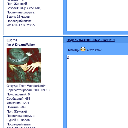
Пол:
Женский
Возраст:
34
[1992-01-04]
Провел на форуме:
1 день 16 часов
Последний визит:
2011-11-17 00:23:55
Lucifia
Поделиться
2010-06-25 14:11:19
I'm A DreamWalker
Питомци
А это кто?
0
Откуда:
From Wonderland~
Зарегистрирован
: 2008-09-13
Приглашений:
0
Сообщений:
455
Уважение:
+221
Позитив:
+89
Пол:
Женский
Провел на форуме:
5 дней 13 часов
Последний визит: