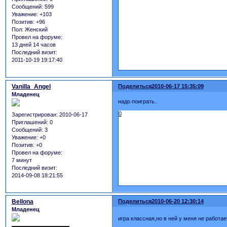
Сообщений:
599
Уважение:
+103
Позитив:
+96
Пол:
Женский
Провел на форуме:
13 дней 14 часов
Последний визит:
2011-10-19 19:17:40
Vanilla_Angel
Поделиться
2010-06-17 15:35:09
Младенец
надо поиграть..
0
Зарегистрирован
: 2010-06-17
Приглашений:
0
Сообщений:
3
Уважение:
+0
Позитив:
+0
Провел на форуме:
7 минут
Последний визит:
2014-09-08 18:21:55
Bellona
Поделиться
2010-06-20 12:30:14
Младенец
игра классная,но в ней у меня не работае