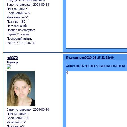
Откуда:
From Wonderland~
Зарегистрирован
: 2008-09-13
Приглашений:
0
Сообщений:
455
Уважение:
+221
Позитив:
+89
Пол:
Женский
Провел на форуме:
5 дней 13 часов
Последний визит:
2012-07-15 14:16:35
ra8372
Поделиться
2010-06-25 11:51:09
Тодлер
Хотелось бы что бы 3-е дополнение было н
0
Зарегистрирован
: 2008-08-20
Приглашений:
0
Сообщений:
44
Уважение:
+2
Позитив:
+8