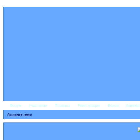
Форум
Участники
Правила
Регистрация
Войти
Банне
Активные темы