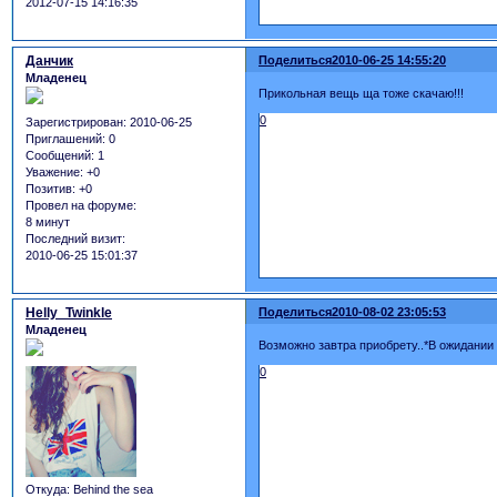
2012-07-15 14:16:35
Данчик
Поделиться
2010-06-25 14:55:20
Младенец
Прикольная вещь ща тоже скачаю!!!
0
Зарегистрирован
: 2010-06-25
Приглашений:
0
Сообщений:
1
Уважение:
+0
Позитив:
+0
Провел на форуме:
8 минут
Последний визит:
2010-06-25 15:01:37
Helly_Twinkle
Поделиться
2010-08-02 23:05:53
Младенец
Возможно завтра приобрету..*В ожидании
0
Откуда:
Behind the sea